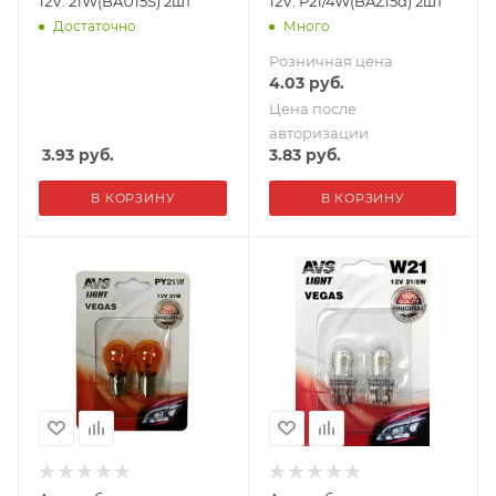
12V. 21W(BAU15S) 2шт
12V. P21/4W(BAZ15d) 2шт
Достаточно
Много
Розничная цена
4.03
руб.
Цена после
авторизации
3.93
руб.
3.83
руб.
В КОРЗИНУ
В КОРЗИНУ