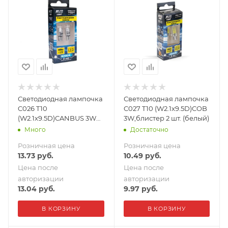
Светодиодная лампочка
Светодиодная лампочка
C026 T10
C027 T10 (W2.1x9.5D)COB
(W2.1x9.5D)CANBUS 3W
3W,блистер 2 шт. (белый)
PSB,блистер 2 шт.
Много
Достаточно
(белый)
Розничная цена
Розничная цена
13.73
руб.
10.49
руб.
Цена после
Цена после
авторизации
авторизации
13.04
руб.
9.97
руб.
В КОРЗИНУ
В КОРЗИНУ