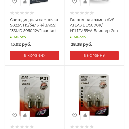
Светодиодная лампочка
Галогенная лампа AVS
S022A T15/белый/(BA15S)
ATLAS BL/5000К/
13SMD 5050 12V 1 contact,
H11.12V.55W. Блистер-2шт.
коробка 2 шт.
Много
Много
15.92
руб.
28.38
руб.
В КОРЗИНУ
В КОРЗИНУ