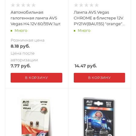
Автомобильная
Лампа AVS Vegas
галогенная лампа AVS
CHROME в блистере 12V.
Vegas H4.12V.60/55W.1шт.
PY21W(BAU15S) "orange"
смещ. цоколь - 2 шт.
Много
Много
Розничная цена
8.18
руб.
Цена после
авторизации
7.77
руб.
14.47
руб.
В КОРЗИНУ
В КОРЗИНУ