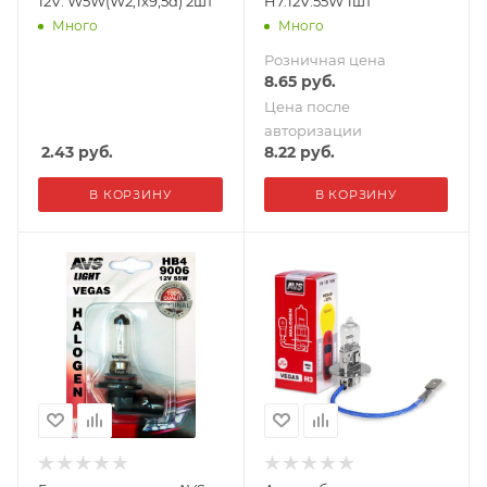
12V. W5W(W2,1x9,5d) 2шт
H7.12V.55W 1шт
Много
Много
Розничная цена
8.65
руб.
Цена после
авторизации
2.43
руб.
8.22
руб.
В КОРЗИНУ
В КОРЗИНУ