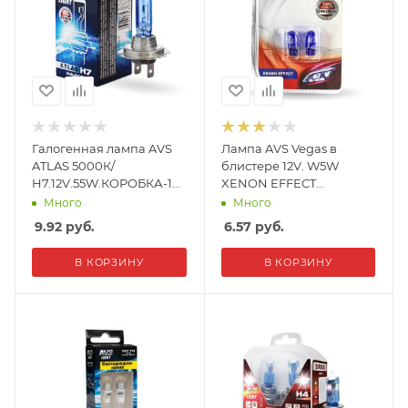
Галогенная лампа AVS
Лампа AVS Vegas в
ATLAS 5000К/
блистере 12V. W5W
H7.12V.55W.КОРОБКА-1
XENON EFFECT
шт.
(W2,1x9,5d)- 2 шт.
Много
Много
9.92
руб.
6.57
руб.
В КОРЗИНУ
В КОРЗИНУ