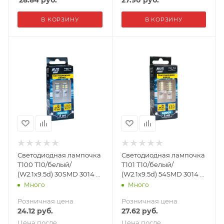
28.84
руб.
27.90
руб.
В КОРЗИНУ
В КОРЗИНУ
Светодиодная лампочка
Светодиодная лампочка
T100 T10/белый/
T101 T10/белый/
(W2.1x9.5d) 30SMD 3014 9-
(W2.1x9.5d) 54SMD 3014 9-
30V W5W,коробка 2 шт
30V W5W,коробка 2 шт.
Много
Много
Розничная цена
Розничная цена
24.12
руб.
27.62
руб.
Цена после
Цена после