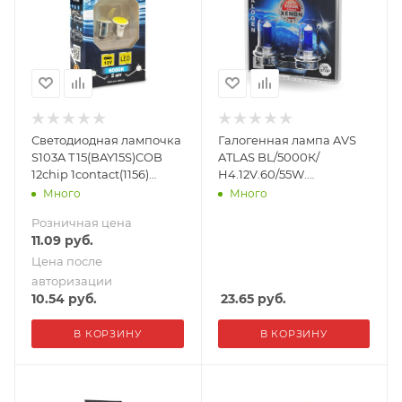
Светодиодная лампочка
Галогенная лампа AVS
S103A Т15(BAY15S)COB
ATLAS BL/5000К/
12chip 1contact(1156)
H4.12V.60/55W.
блистер 2шт.(белый)
Блистер-2шт.
Много
Много
Розничная цена
11.09
руб.
Цена после
авторизации
10.54
руб.
23.65
руб.
В КОРЗИНУ
В КОРЗИНУ