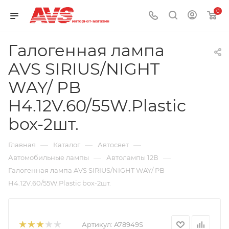
0
Галогенная лампа
AVS SIRIUS/NIGHT
WAY/ PB
H4.12V.60/55W.Plastic
box-2шт.
—
—
—
Главная
Каталог
Автосвет
—
—
Автомобильные лампы
Автолампы 12В
Галогенная лампа AVS SIRIUS/NIGHT WAY/ PB
H4.12V.60/55W.Plastic box-2шт.
Артикул:
A78949S