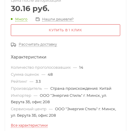
Цена после авторизации
30.16
руб.
Много
Нашли дешевле?
КУПИТЬ В 1 КЛИК
Рассчитать доставку
Характеристики
Количество проголосовавших
—
14
Сумма оценок
—
48
Рейтинг
—
3.3
Производитель
—
Страна происхождения: Китай
Импортер
—
ООО "Энергия Стиль" г. Минск, ул.
Берута 3Б, офис 208
Сервисный центр
—
ООО "Энергия Стиль" г. Минск,
ул. Берута 3Б, офис 208
Все характеристики