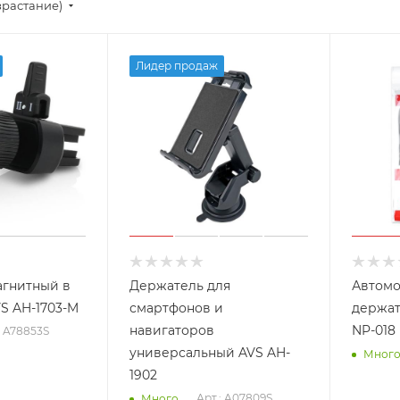
зрастание)
Лидер продаж
агнитный в
Держатель для
Автом
S AH-1703-M
смартфонов и
держат
навигаторов
NP-018
: A78853S
универсальный AVS AH-
Мног
1902
Арт.: A07809S
Много