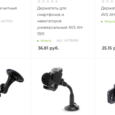
агнитный
Держатель для
Держат
смартфонов и
AVS AH
навигаторов
: A07115S
Мног
универсальный AVS AH-
1901
Арт.: A07808S
Много
36.81
руб.
25.15
р