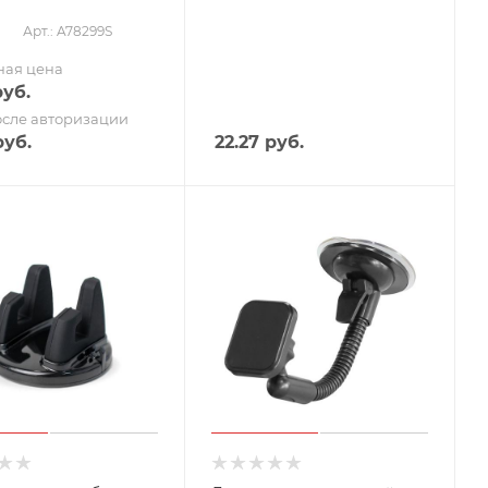
Арт.: A78299S
о
ная цена
уб.
осле авторизации
уб.
22.27
руб.