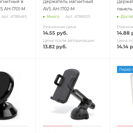
агнитный в
Держатель магнитный
Держат
S AH-1701-M
AVS AH-1702-M
панель
Арт.: A78848S
Арт.: A78850S
Много
Доста
Розничная цена
Рознич
14.55
руб.
14.88
р
Цена после авторизации
Цена п
13.82
руб.
14.14
р
Лидер 