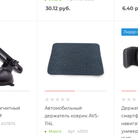
30.12
руб.
6.40
р
Лидер 
агнитный
Автомобильный
Держат
M
держатель коврик AVS-
смартф
114L
навига
: A07811S
универ
Арт.: 43105
Много