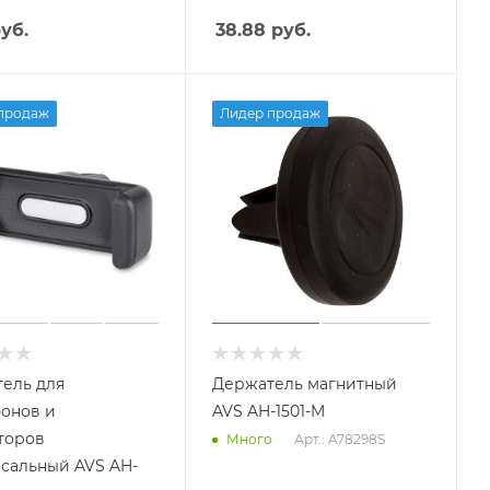
уб.
38.88
руб.
продаж
Лидер продаж
ель для
Держатель магнитный
онов и
AVS AH-1501-M
торов
Арт.: A78298S
Много
сальный AVS AH-