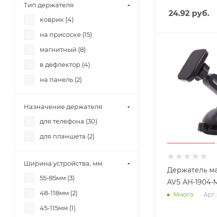
Тип держателя
24.92
руб.
коврик (
4
)
на присоске (
15
)
магнитный (
8
)
в дефлектор (
4
)
на панель (
2
)
Назначение держателя
для телефона (
30
)
для планшета (
2
)
Ширина устройства, мм
Держатель м
55-85мм (
3
)
AVS AH-1904-
48-118мм (
2
)
Арт.
Много
45-115мм (
1
)