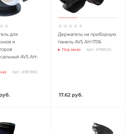
ель для
Держатель на приборную
онов и
панель AVS AH-1706
торов
Арт.: A78852S
Под заказ
сальный AVS AH-
Арт.: A78786S
каз
руб.
17.62
руб.