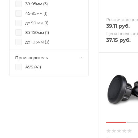
38-95мм (
3
)
45-95мм (
1
)
Розничная це
до 90 мм (
1
)
39.11
руб.
85-150мм (
1
)
Цена после ав
37.15
руб.
до 105мм (
3
)
65-85 мм (
1
)
Производитель
60-90 мм (
1
)
AVS (
41
)
55-80мм (
1
)