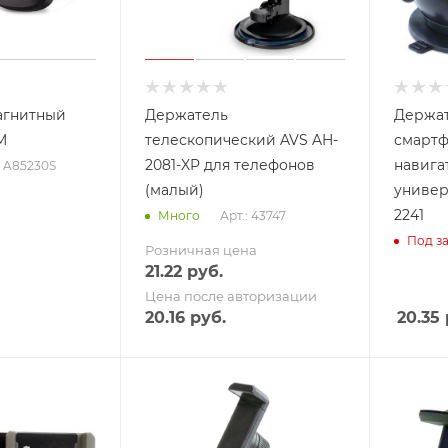
агнитный
Держатель
Держат
M
телескопический AVS AH-
смартф
2081-XP для телефонов
навига
: A85230S
(малый)
универ
2241
Арт.: 43747
Много
Под за
Розничная цена
21.22
руб.
Цена после авторизации
20.16
руб.
20.35