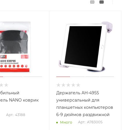
обильный
Держатель AH-4955
ель NANO коврик
универсальный для
планшетных компьютеров
6-9 дюймов раздвижной
Арт.: 43188
о
Арт.: A78300S
Много