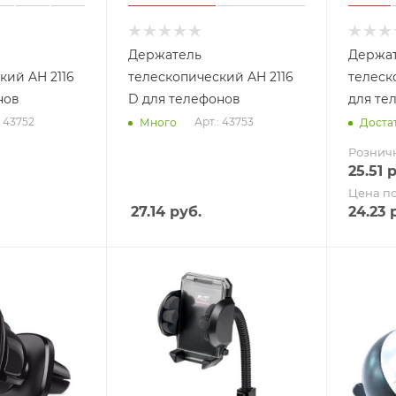
Держатель
Держа
кий AH 2116
телескопический AH 2116
телеск
нов
D для телефонов
для те
: 43752
Арт.: 43753
Много
Доста
Рознич
25.51
р
Цена п
27.14
руб.
24.23
р