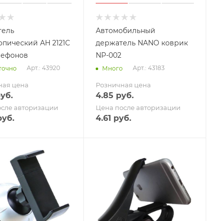
тель
Автомобильный
опический АН 2121C
держатель NANO коврик
лефонов
NP-002
Арт.: 43920
Арт.: 43183
точно
Много
ная цена
Розничная цена
уб.
4.85
руб.
осле авторизации
Цена после авторизации
уб.
4.61
руб.