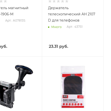
ель магнитный
Держатель
-1906-M
телескопический AH 2107
D для телефонов
Арт.: A07813S
о
Арт.: 43751
Много
уб.
23.31
руб.