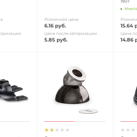
1507
Мног
на
Розничная цена
Рознич
6.16
руб.
15.64
р
торизации
Цена после авторизации
Цена п
5.85
руб.
14.86
р