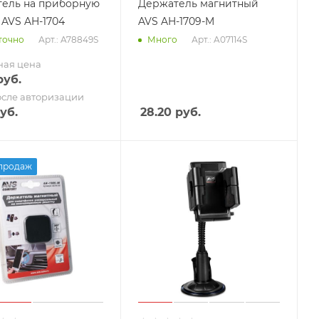
ель на приборную
Держатель магнитный
 AVS AH-1704
AVS AH-1709-M
Арт.: A78849S
Арт.: A07114S
точно
Много
ная цена
уб.
осле авторизации
уб.
28.20
руб.
продаж