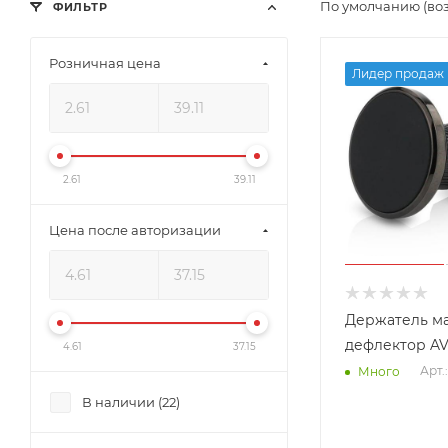
По умолчанию (во
ФИЛЬТР
Розничная цена
Лидер продаж
2.61
39.11
Цена после авторизации
Держатель м
дефлектор AV
4.61
37.15
Арт.
Много
В наличии (
22
)