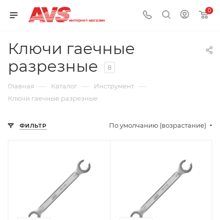
0
Ключи гаечные
разрезные
8
—
—
—
Главная
Каталог
Инструмент
Ключи гаечные разрезные
По умолчанию (возрастание)
ФИЛЬТР