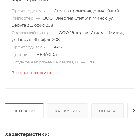
Производитель
—
Страна происхождения: Китай
Импортер
—
ООО "Энергия Стиль" г. Минск, ул.
Берута 3Б, офис 208
Сервисный центр
—
ООО "Энергия Стиль" г. Минск,
ул. Берута 3Б, офис 208
Производитель
—
AVS
Цоколь
—
HB3/9005
Входное напряжение лампы, В
—
12В
Все характеристики
ОПИСАНИЕ
КАК КУПИТЬ
ОПЛАТА
Д
Характеристики: