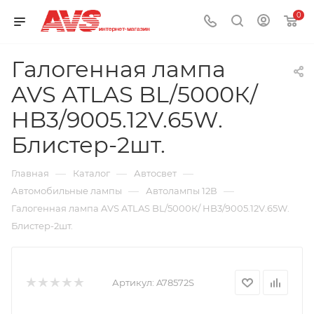
0
Галогенная лампа
AVS ATLAS BL/5000К/
HB3/9005.12V.65W.
Блистер-2шт.
—
—
—
Главная
Каталог
Автосвет
—
—
Автомобильные лампы
Автолампы 12В
Галогенная лампа AVS ATLAS BL/5000К/ HB3/9005.12V.65W.
Блистер-2шт.
Артикул:
A78572S