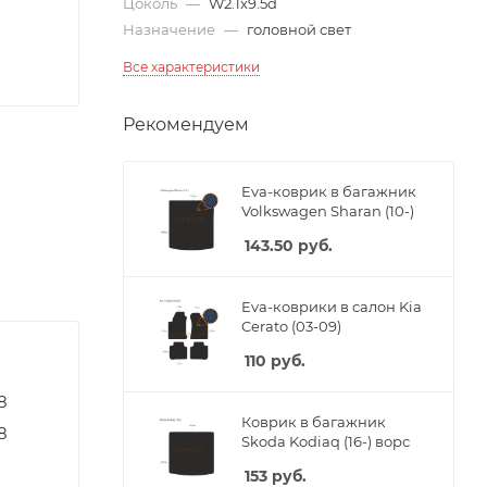
Цоколь
—
W2.1x9.5d
Назначение
—
головной свет
Все характеристики
Рекомендуем
Eva-коврик в багажник
Volkswagen Sharan (10-)
143.50
руб.
Eva-коврики в салон Kia
Cerato (03-09)
110
руб.
8
Коврик в багажник
8
Skoda Kodiaq (16-) ворс
153
руб.