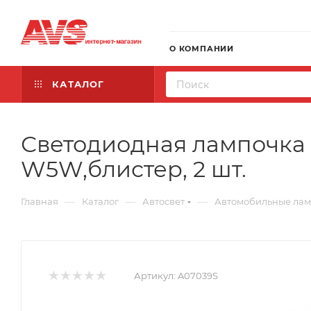
О КОМПАНИИ
КАТАЛОГ
Светодиодная лампочка T1
W5W,блистер, 2 шт.
—
—
—
Главная
Каталог
Автосвет
Автомобильные ла
Артикул:
A07039S