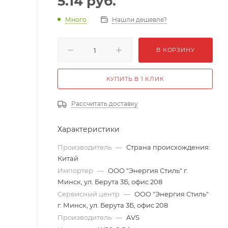
5.14
руб.
Много
Нашли дешевле?
В КОРЗИНУ
КУПИТЬ В 1 КЛИК
Рассчитать доставку
Характеристики
Производитель
—
Страна происхождения:
Китай
Импортер
—
ООО "Энергия Стиль" г.
Минск, ул. Берута 3Б, офис 208
Сервисный центр
—
ООО "Энергия Стиль"
г. Минск, ул. Берута 3Б, офис 208
Производитель
—
AVS