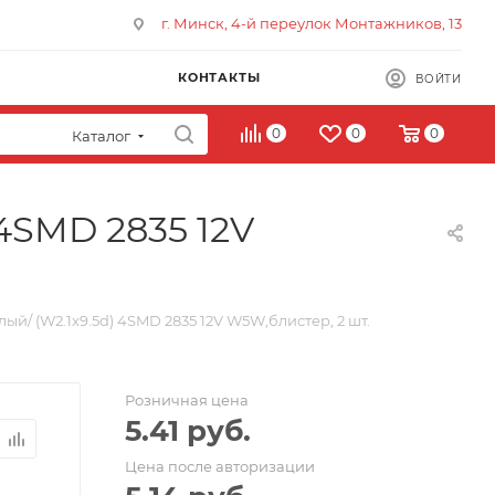
г. Минск, 4-й переулок Монтажников, 13
КОНТАКТЫ
ВОЙТИ
0
0
0
Каталог
 4SMD 2835 12V
ый/ (W2.1x9.5d) 4SMD 2835 12V W5W,блистер, 2 шт.
Розничная цена
5.41
руб.
Цена после авторизации