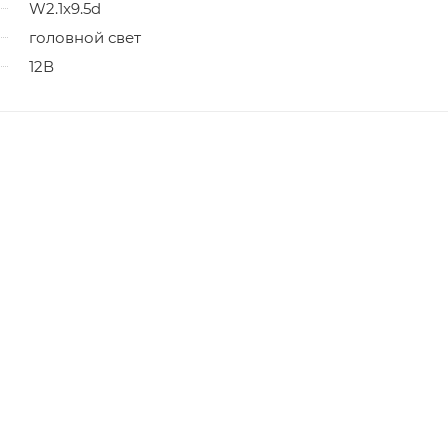
W2.1x9.5d
головной свет
12В