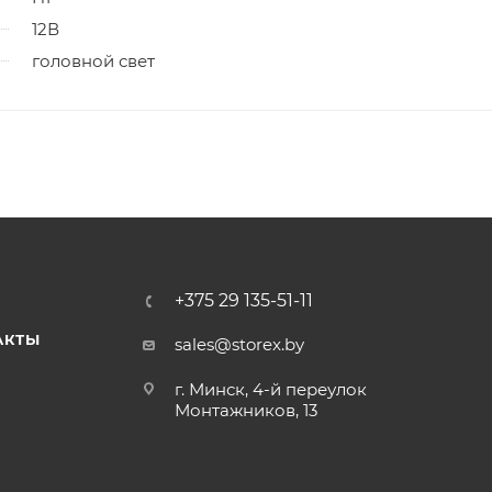
12В
головной свет
+375 29 135-51-11
АКТЫ
sales@storex.by
г. Минск, 4-й переулок
Монтажников, 13