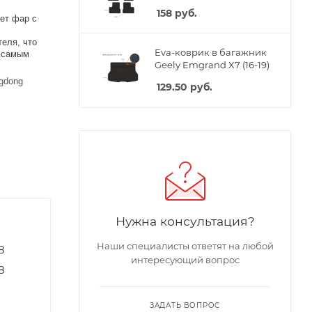
158
руб.
ет фар с
еля, что
Eva-коврик в багажник
м самым
Geely Emgrand X7 (16-19)
gdong
129.50
руб.
Нужна консультация?
Наши специалисты ответят на любой
8
интересующий вопрос
8
ЗАДАТЬ ВОПРОС