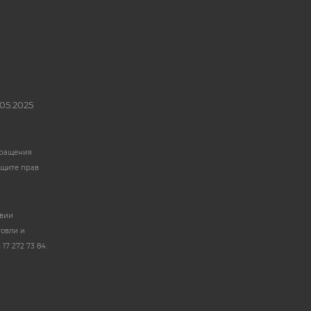
05.2025
бращения
ащите прав
твии
говли и
17 272 73 84.