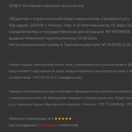
2026 © Интернет-магазин avs-auto.by
Общество с ограниченной ответственностью «ПроАвтоТулс»
Юр.адрес: 220019, г. Минск, пер. 4-й Монтажников, 13, офис 14
Свидетельство о государственной регистрации: № 193789155,
выдано Минским горисполкомом 12.09.2024
Регистрационный номер в Торговом реестре: № 749745 от 23.
Номер и адрес электронной почты лица, уполномоченного рассматривать о
покупателей о нарушении их прав, предусмотренных законодательством о з
потребителей: +375 29 135-51-11, sales@storex.by
Номера уполномоченных рассматривать обращения покупателей в соответс
с законодательством об обращениях граждан и юридических лиц: Отдел тор
услуг администрации Фрунзенского района г. Минска: +375 17 348 39 06, +375 
Рейтинг компании
4.5
★★★★★
на основании
15 отзывов
клиентов