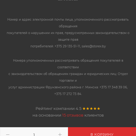
Номер и адрес электронной почты лица, уполномоченного рассматривать
обращения
покупателей о нарушении их прав, предусмотренных законодательством о
защите прав
потребителей: +375 29 135-51-11, sales@storex.by
Номера уполномоченных рассматривать обращения покупателей в
соответствии
с законодательством об обращениях граждан и юридических лиц: Отдел
торговли и
услуг администрации Фрунзенского района г. Минска: +375 17 348 39 06,
+375 17 272 73 84.
Рейтинг компании
4.5
★★★★★
на основании
15 отзывов
клиентов
В КОРЗИНУ