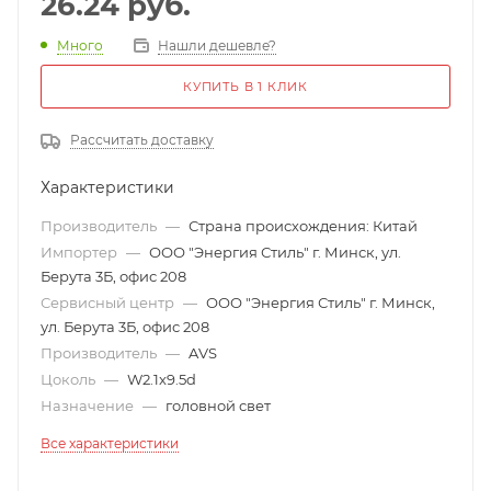
26.24
руб.
Много
Нашли дешевле?
КУПИТЬ В 1 КЛИК
Рассчитать доставку
Характеристики
Производитель
—
Страна происхождения: Китай
Импортер
—
ООО "Энергия Стиль" г. Минск, ул.
Берута 3Б, офис 208
Сервисный центр
—
ООО "Энергия Стиль" г. Минск,
ул. Берута 3Б, офис 208
Производитель
—
AVS
Цоколь
—
W2.1x9.5d
Назначение
—
головной свет
Все характеристики