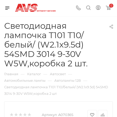
0
Светодиодная
лампочка T101 T10/
белый/ (W2.1x9.5d)
54SMD 3014 9-30V
W5W,коробка 2 шт.
—
—
—
Главная
Каталог
Автосвет
—
—
Автомобильные лампы
Автолампы 12В
Светодиодная лампочка T101 T10/белый/ (W2.1x9.5d) 54SMD
3014 9-30V W5W,коробка 2 шт.
Артикул:
A07036S