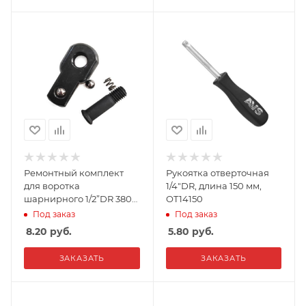
Ремонтный комплект
Рукоятка отверточная
для воротка
1/4"DR, длина 150 мм,
шарнирного 1/2”DR 380
OT14150
мм, AVS Auto Tools,
Под заказ
Под заказ
RKV12380
8.20
руб.
5.80
руб.
ЗАКАЗАТЬ
ЗАКАЗАТЬ