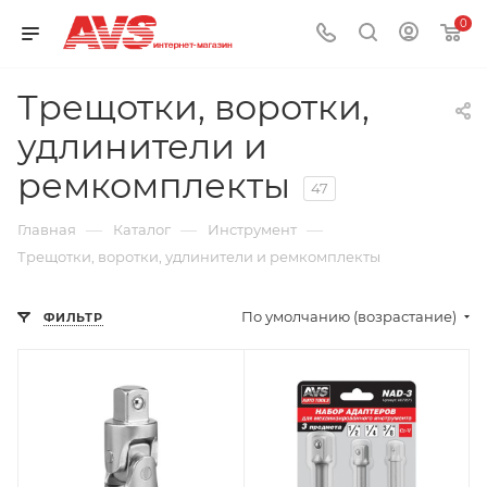
0
Трещотки, воротки,
удлинители и
ремкомплекты
47
—
—
—
Главная
Каталог
Инструмент
Трещотки, воротки, удлинители и ремкомплекты
По умолчанию (возрастание)
ФИЛЬТР