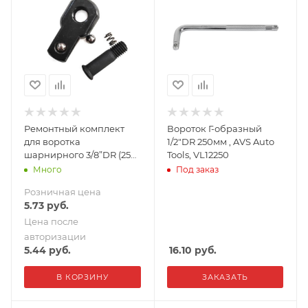
Ремонтный комплект
Вороток Г-образный
для воротка
1/2"DR 250мм , AVS Auto
шарнирного 3/8”DR (250
Tools, VL12250
мм) AVS RKV38250
Много
Под заказ
Розничная цена
5.73
руб.
Цена после
авторизации
5.44
руб.
16.10
руб.
В КОРЗИНУ
ЗАКАЗАТЬ