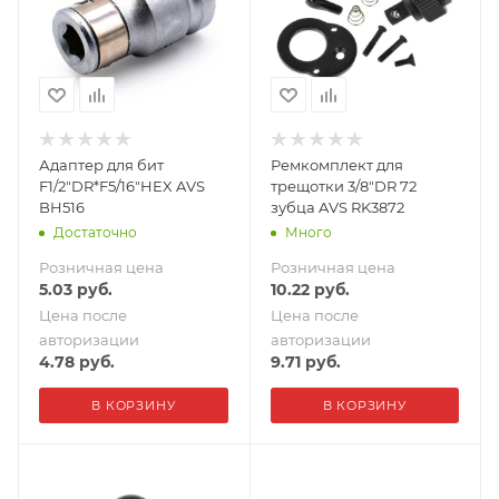
Адаптер для бит
Ремкомплект для
F1/2"DR*F5/16"HEX AVS
трещотки 3/8"DR 72
BH516
зубца AVS RK3872
Достаточно
Много
Розничная цена
Розничная цена
5.03
руб.
10.22
руб.
Цена после
Цена после
авторизации
авторизации
4.78
руб.
9.71
руб.
В КОРЗИНУ
В КОРЗИНУ