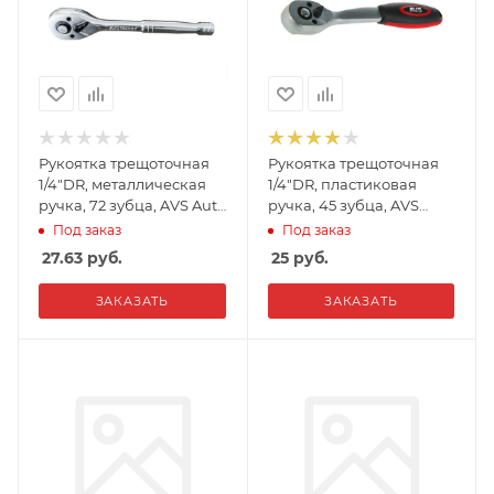
Рукоятка трещоточная
Рукоятка трещоточная
1/4"DR, металлическая
1/4"DR, пластиковая
ручка, 72 зубца, AVS Auto
ручка, 45 зубца, AVS
Tools, RH01472
Auto Tools, RK11445
Под заказ
Под заказ
27.63
руб.
25
руб.
ЗАКАЗАТЬ
ЗАКАЗАТЬ