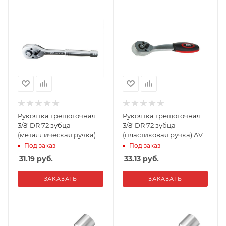
Рукоятка трещоточная
Рукоятка трещоточная
3/8"DR 72 зубца
3/8"DR 72 зубца
(металлическая ручка)
(пластиковая ручка) AVS
AVS RH03872
RH13872
Под заказ
Под заказ
31.19
руб.
33.13
руб.
ЗАКАЗАТЬ
ЗАКАЗАТЬ