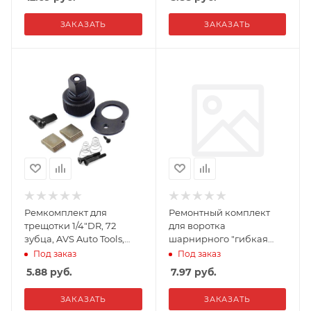
ЗАКАЗАТЬ
ЗАКАЗАТЬ
Ремкомплект для
Ремонтный комплект
трещотки 1/4"DR, 72
для воротка
зубца, AVS Auto Tools,
шарнирного "гибкая
RK1472
рукоятка" 1/2"DR 600мм,
Под заказ
Под заказ
AVS Auto Tools, RKV12600
5.88
руб.
7.97
руб.
ЗАКАЗАТЬ
ЗАКАЗАТЬ