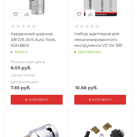
Карданный шарнир
Набор адаптеров для
3/8"DR, AVS Auto Tools,
механизированного
KSH3800
инструмента 1/2"1/4"3/8"
AVS Auto Tools, NAD-3
Много
Достаточно
Розничная цена
8.05
руб.
Цена после
авторизации
7.65
руб.
10.68
руб.
В КОРЗИНУ
В КОРЗИНУ