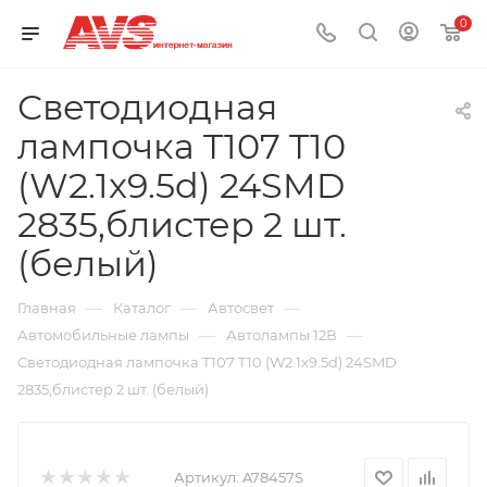
0
Светодиодная
лампочка T107 T10
(W2.1x9.5d) 24SMD
2835,блистер 2 шт.
(белый)
—
—
—
Главная
Каталог
Автосвет
—
—
Автомобильные лампы
Автолампы 12В
Светодиодная лампочка T107 T10 (W2.1x9.5d) 24SMD
2835,блистер 2 шт. (белый)
Артикул:
A78457S