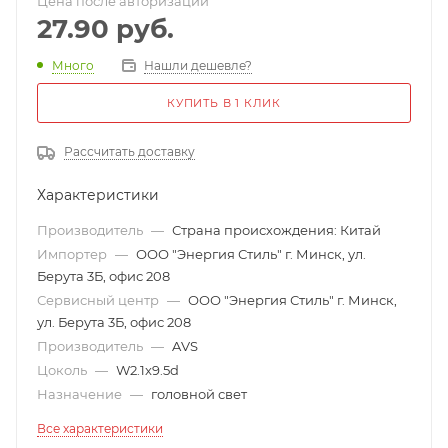
Цена после авторизации
27.90
руб.
Много
Нашли дешевле?
КУПИТЬ В 1 КЛИК
Рассчитать доставку
Характеристики
Производитель
—
Страна происхождения: Китай
Импортер
—
ООО "Энергия Стиль" г. Минск, ул.
Берута 3Б, офис 208
Сервисный центр
—
ООО "Энергия Стиль" г. Минск,
ул. Берута 3Б, офис 208
Производитель
—
AVS
Цоколь
—
W2.1x9.5d
Назначение
—
головной свет
Все характеристики