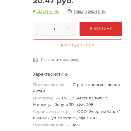
20.47
руб.
Достаточно
Нашли дешевле?
В КОРЗИНУ
КУПИТЬ В 1 КЛИК
Рассчитать доставку
Характеристики
Производитель
—
Страна происхождения:
Китай
Импортер
—
ООО "Энергия Стиль" г.
Минск, ул. Берута 3Б, офис 208
Сервисный центр
—
ООО "Энергия Стиль"
г. Минск, ул. Берута 3Б, офис 208
Производитель
—
AVS