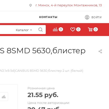
г. Минск, 4-й переулок Монтажников, 13
КОНТАКТЫ
ВОЙТИ
0
0
0
Каталог
US 8SMD 5630,блистер
2.1x9.5d)CANBUS 8SMD 5630,блистер 2 шт. (белый)
Розничная цена
21.55
руб.
Цена после авторизации