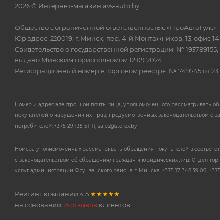
2026 © Интернет-магазин avs-auto.by
Общество с ограниченной ответственностью «ПроАвтоТулс»
Юр.адрес: 220019, г. Минск, пер. 4-й Монтажников, 13, офис 14
Свидетельство о государственной регистрации: № 193789155,
выдано Минским горисполкомом 12.09.2024
Регистрационный номер в Торговом реестре: № 749745 от 23.
Номер и адрес электронной почты лица, уполномоченного рассматривать о
покупателей о нарушении их прав, предусмотренных законодательством о з
потребителей: +375 29 135-51-11, sales@storex.by
Номера уполномоченных рассматривать обращения покупателей в соответс
с законодательством об обращениях граждан и юридических лиц: Отдел тор
услуг администрации Фрунзенского района г. Минска: +375 17 348 39 06, +375 
Рейтинг компании
4.5
★★★★★
на основании
15 отзывов
клиентов