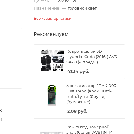
Цоколь
—
W2.1x9.5d
Назначение
—
головной свет
Все характеристики
Рекомендуем
Ковры в салон 3D
Hyundai Creta (2016-) AVS
SK-18 (4 предм.)
42.14
руб.
Ароматизатор JT AK-003
Just Trend (аром. Tutti-
frutti/Тутти-Фрутти)
(бумажные)
8
2.08
руб.
8
Рамка под номерной
знак (белая) AVS RN-14