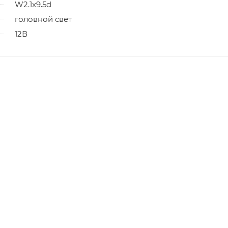
W2.1x9.5d
головной свет
12В