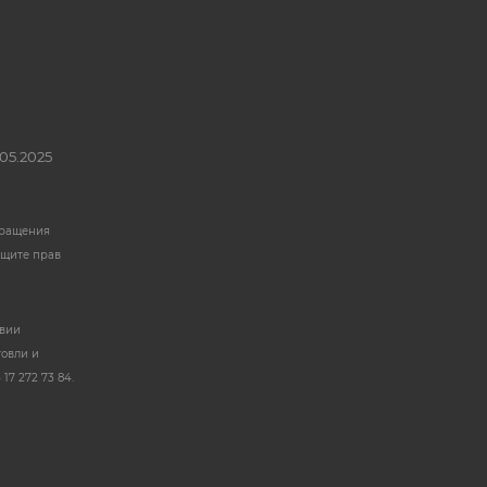
05.2025
бращения
ащите прав
твии
говли и
17 272 73 84.