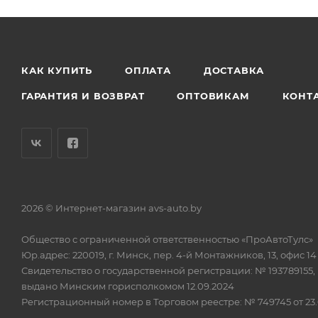
КАК КУПИТЬ
ОПЛАТА
ДОСТАВКА
ГАРАНТИЯ И ВОЗВРАТ
ОПТОВИКАМ
КОНТ
2026 © Интернет-магазин avs-auto.by
Общество с ограниченной ответственностью «ПроАвтоТулс»
Юр.адрес: 220019, г. Минск, пер. 4-й Монтажников, 13, офис 14
Свидетельство о государственной регистрации: № 193789155,
выдано Минским горисполкомом 12.09.2024
Регистрационный номер в Торговом реестре: № 749745 от 23.