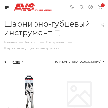
0
Шарнирно-губцевый
инструмент
5
—
—
—
Главная
Каталог
Инструмент
Шарнирно-губцевый инструмент
По умолчанию (возрастание)
ФИЛЬТР