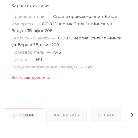
Характеристики
Производитель
—
Страна происхождения: Китай
Импортер
—
ООО "Энергия Стиль" г. Минск, ул.
Берута 3Б, офис 208
Сервисный центр
—
ООО "Энергия Стиль" г. Минск,
ул. Берута 3Б, офис 208
Производитель
—
AVS
Цоколь
—
H11
Входное напряжение лампы, В
—
12В
Все характеристики
ОПИСАНИЕ
КАК КУПИТЬ
ОПЛАТА
Д