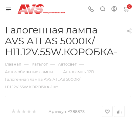
0
Галогенная лампа
AVS ATLAS 5000К/
H11.12V.55W.КОРОБКА-1шт.
—
—
—
Главная
Каталог
Автосвет
—
—
Автомобильные лампы
Автолампы 12В
Галогенная лампа AVS ATLAS 5000К/
H11.12V.55W.КОРОБКА-1шт.
Артикул:
A78887S