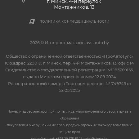
г. Минск, 4-й переулок
Монтажников, 13
ПОЛИТИКА КОНФИДЕНЦИАЛЬНОСТИ
2026 © Интернет-магазин avs-auto.by
Общество с ограниченной ответственностью «ПроАвтоТулс»
Юр.адрес: 220019, г. Минск, пер. 4-й Монтажников, 13, офис 14
Свидетельство о государственной регистрации: № 193789155,
выдано Минским горисполкомом 12.09.2024
Регистрационный номер в Торговом реестре: № 749745 от
23.05.2025
Номер и адрес электронной почты лица, уполномоченного рассматривать
обращения
покупателей о нарушении их прав, предусмотренных законодательством о
защите прав
потребителей: +375 29 135-51-11, sales@storex.by