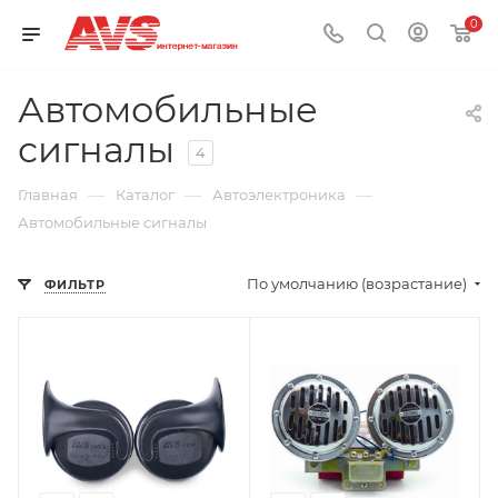
0
Автомобильные
сигналы
4
—
—
—
Главная
Каталог
Автоэлектроника
Автомобильные сигналы
По умолчанию (возрастание)
ФИЛЬТР