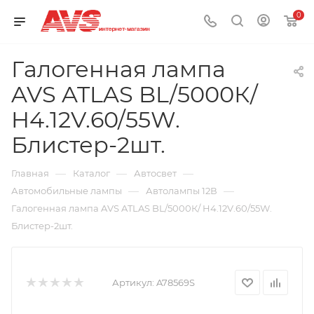
0
Галогенная лампа
AVS ATLAS BL/5000К/
H4.12V.60/55W.
Блистер-2шт.
—
—
—
Главная
Каталог
Автосвет
—
—
Автомобильные лампы
Автолампы 12В
Галогенная лампа AVS ATLAS BL/5000К/ H4.12V.60/55W.
Блистер-2шт.
Артикул:
A78569S