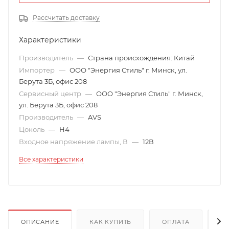
Рассчитать доставку
Характеристики
Производитель
—
Страна происхождения: Китай
Импортер
—
ООО "Энергия Стиль" г. Минск, ул.
Берута 3Б, офис 208
Сервисный центр
—
ООО "Энергия Стиль" г. Минск,
ул. Берута 3Б, офис 208
Производитель
—
AVS
Цоколь
—
H4
Входное напряжение лампы, В
—
12В
Все характеристики
ОПИСАНИЕ
КАК КУПИТЬ
ОПЛАТА
Д