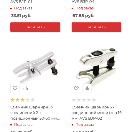
AVS BJP-01
AVS BJP-04
Под заказ
Под заказ
33.51
руб.
67.88
руб.
ЗАКАЗАТЬ
ЗАКАЗАТЬ
Съемник шарнирных
Съемник шарнирных
соединений 2-х
соединений мини (зев 19
позиционный 30-50 мм
мм) AVS BJP-02
(зев 19 мм) AVS BJP-05
Под заказ
Под заказ