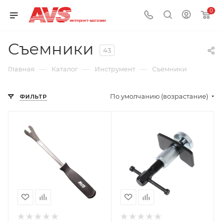
0
Съемники
43
—
—
—
Главная
Каталог
Инструмент
Съемники
По умолчанию (возрастание)
ФИЛЬТР