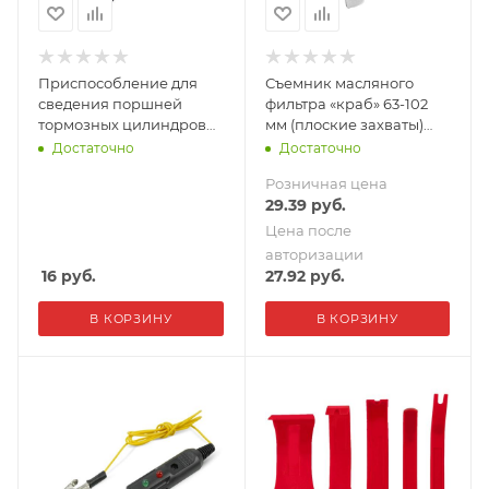
Приспособление для
Съемник масляного
сведения поршней
фильтра «краб» 63-102
тормозных цилиндров
мм (плоские захваты)
AVS DBC-01
AVS FWK-03
Достаточно
Достаточно
Розничная цена
29.39
руб.
Цена после
авторизации
16
руб.
27.92
руб.
В КОРЗИНУ
В КОРЗИНУ