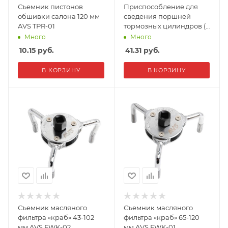
Съемник пистонов
Приспособление для
обшивки салона 120 мм
сведения поршней
AVS TPR-01
тормозных цилиндров (3
предмета) AVS DBC-02
Много
Много
10.15
руб.
41.31
руб.
В КОРЗИНУ
В КОРЗИНУ
Съемник масляного
Съемник масляного
фильтра «краб» 43-102
фильтра «краб» 65-120
мм AVS FWK-02
мм AVS FWK-01