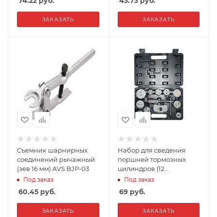
74.22
руб.
43.73
руб.
ЗАКАЗАТЬ
ЗАКАЗАТЬ
Съемник шарнирных
Набор для сведения
соединений рычажный
поршней тормозных
(зев 16 мм) AVS BJP-03
цилиндров (12
предметов) в кейсе AVS
Под заказ
Под заказ
DBC-04
60.45
руб.
69
руб.
ЗАКАЗАТЬ
ЗАКАЗАТЬ