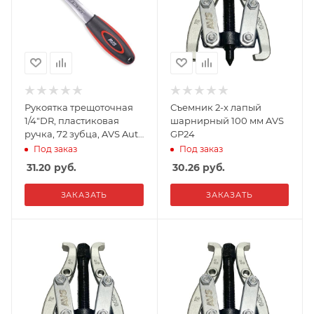
Рукоятка трещоточная
Съемник 2-х лапый
1/4"DR, пластиковая
шарнирный 100 мм AVS
ручка, 72 зубца, AVS Auto
GP24
Tools, RH11472
Под заказ
Под заказ
31.20
руб.
30.26
руб.
ЗАКАЗАТЬ
ЗАКАЗАТЬ