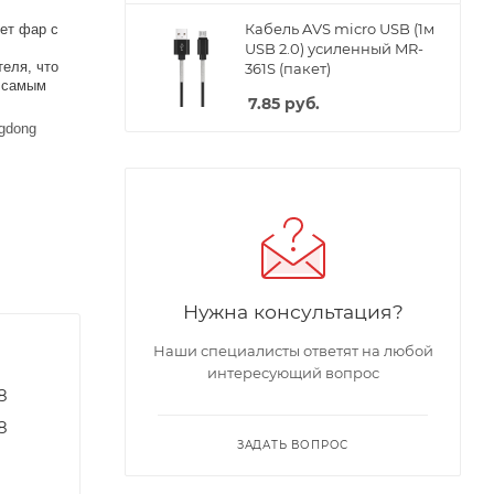
Кабель AVS micro USB (1м
ет фар с
USB 2.0) усиленный MR-
еля, что
361S (пакет)
м самым
7.85
руб.
gdong
Нужна консультация?
Наши специалисты ответят на любой
интересующий вопрос
8
8
ЗАДАТЬ ВОПРОС