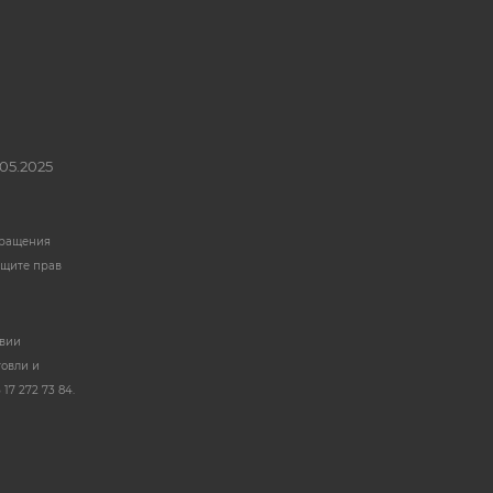
05.2025
бращения
ащите прав
твии
говли и
17 272 73 84.