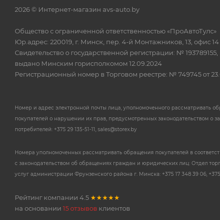
2026 © Интернет-магазин avs-auto.by
Общество с ограниченной ответственностью «ПроАвтоТулс»
Юр.адрес: 220019, г. Минск, пер. 4-й Монтажников, 13, офис 14
Свидетельство о государственной регистрации: № 193789155,
выдано Минским горисполкомом 12.09.2024
Регистрационный номер в Торговом реестре: № 749745 от 23.
Номер и адрес электронной почты лица, уполномоченного рассматривать о
покупателей о нарушении их прав, предусмотренных законодательством о з
потребителей: +375 29 135-51-11, sales@storex.by
Номера уполномоченных рассматривать обращения покупателей в соответс
с законодательством об обращениях граждан и юридических лиц: Отдел тор
услуг администрации Фрунзенского района г. Минска: +375 17 348 39 06, +375 
Рейтинг компании
4.5
★★★★★
на основании
15 отзывов
клиентов