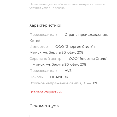
Наши менеджеры обязательно свяжутся с вами и
уточнят условия заказа
Характеристики
Производитель
—
Страна происхождения:
Китай
Импортер
—
ООО "Энергия Стиль" г.
Минск, ул. Берута 3Б, офис 208
Сервисный центр
—
ООО "Энергия Стиль"
г. Минск, ул. Берута 3Б, офис 208
Производитель
—
AVS
Цоколь
—
HB4/9006
Входное напряжение лампы, В
—
12В
Все характеристики
Рекомендуем