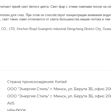
итают яркий свет белого цвета. Свет фар с этими лампами похож на св
елен для глаз. При этом он способствует концентрации внимания водит
, свет таких ламп отличается от света большинства машин потока и те
TD, Xinchun Road Guangmin industrial Dengcheng District City, Guan
Страна происхождения: Китай
ООО "Энергия Стиль" г. Минск, ул. Берута 3Б, офис 20
ООО "Энергия Стиль" г. Минск, ул. Берута 3Б, офис 20
AVS
HB4/9006