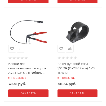
Клещи для
Ключ рулевой тяги
самозажимных хомутов
1/2"DR (D=27-42 мм) AVS
AVS HCP-04 с гибким
TRW12
захватом
Под заказ
Под заказ
45.51
руб.
50.54
руб.
ЗАКАЗАТЬ
ЗАКАЗАТЬ