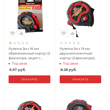
Рулетка 3м х 16 мм
Рулетка 5м х 19 мм
обрезиненный корпус (3
двухкомпонентный
фиксатора, зацеп с
корпус (3 фиксатора)
магнитом) AVS
AVS MT5019R
Под заказ
Под заказ
MT3016RM
6.97
руб.
8.28
руб.
ЗАКАЗАТЬ
ЗАКАЗАТЬ