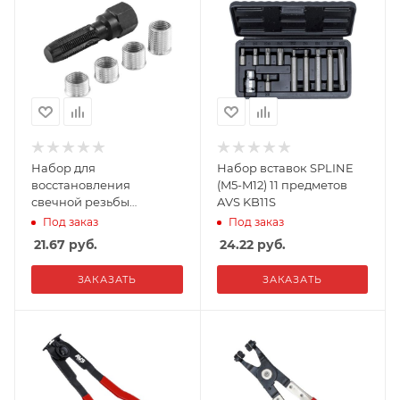
Набор для
Набор вставок SPLINE
восстановления
(M5-M12) 11 предметов
свечной резьбы
AVS KB11S
(М14х1,25 мм) 5
Под заказ
Под заказ
предметов AVS PRS-05
21.67
руб.
24.22
руб.
ЗАКАЗАТЬ
ЗАКАЗАТЬ