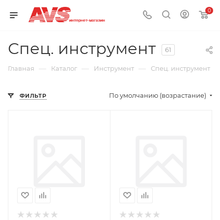
0
Спец. инструмент
61
—
—
—
Главная
Каталог
Инструмент
Спец. инструмент
По умолчанию (возрастание)
ФИЛЬТР