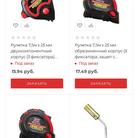
Рулетка 7,5м х 25 мм
Рулетка 7,5м х 25 мм
двухкомпонентный
обрезиненный корпус (3
корпус (3 фиксатора)
фиксатора, зацеп с
AVS MT7525R
магнитом) AVS
Под заказ
Под заказ
MT7525RM
15.94
руб.
17.49
руб.
ЗАКАЗАТЬ
ЗАКАЗАТЬ