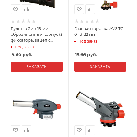
Рулетка 5м х 19 мм
Газовая горелка AVS TG-
обрезиненный корпус (3
01 d-22 мм
фиксатора, зацеп с
Под заказ
магнитом) AVS
Под заказ
MT5019RM
9.60
руб.
15.66
руб.
ЗАКАЗАТЬ
ЗАКАЗАТЬ