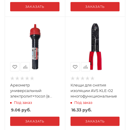
ЗАКАЗАТЬ
ЗАКАЗАТЬ
Ареометр
Клещи для снятия
универсальный
изоляции AVS KLE-02
электролит+тосол (в
многофункциональные
пласт. тубе с воронкой)
Под заказ
Под заказ
AVS HM-01
9.06
руб.
16.33
руб.
ЗАКАЗАТЬ
ЗАКАЗАТЬ