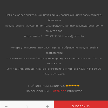
Номер и адрес электронной почты лица, уполномоченного рассматривать
обращения
покупателей о нарушении их прав, предусмотренных законодательством о
защите прав
потребителей: +375 29 135-51-11, sales@storex.by
Номера уполномоченных рассматривать обращения покупателей в
соответствии
с законодательством об обращениях граждан и юридических лиц: Отдел
торговли и
услуг администрации Фрунзенского района г. Минска: +375 17 348 39 06,
+375 17 272 73 84.
Рейтинг компании
4.5
★★★★★
на основании
15 отзывов
клиентов
В КОРЗИНУ