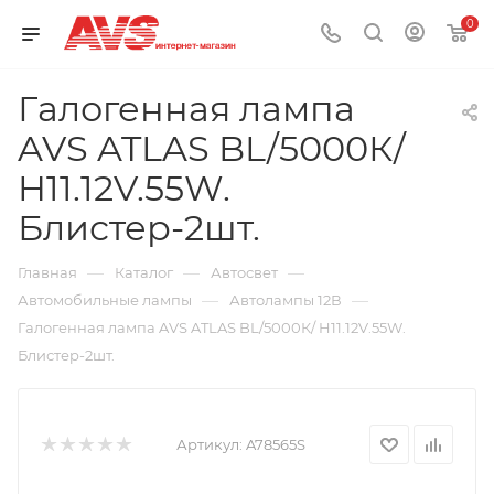
0
Галогенная лампа
AVS ATLAS BL/5000К/
H11.12V.55W.
Блистер-2шт.
—
—
—
Главная
Каталог
Автосвет
—
—
Автомобильные лампы
Автолампы 12В
Галогенная лампа AVS ATLAS BL/5000К/ H11.12V.55W.
Блистер-2шт.
Артикул:
A78565S