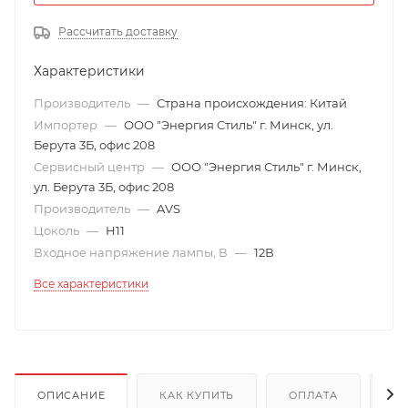
Рассчитать доставку
Характеристики
Производитель
—
Страна происхождения: Китай
Импортер
—
ООО "Энергия Стиль" г. Минск, ул.
Берута 3Б, офис 208
Сервисный центр
—
ООО "Энергия Стиль" г. Минск,
ул. Берута 3Б, офис 208
Производитель
—
AVS
Цоколь
—
H11
Входное напряжение лампы, В
—
12В
Все характеристики
ОПИСАНИЕ
КАК КУПИТЬ
ОПЛАТА
Д