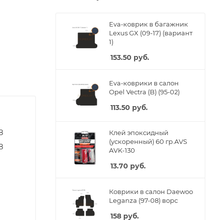
Eva-коврик в багажник
Lexus GX (09-17) (вариант
1)
153.50
руб.
Eva-коврики в салон
Opel Vectra (B) (95-02)
113.50
руб.
8
Клей эпоксидный
(ускоренный) 60 гр.AVS
8
AVK-130
13.70
руб.
Коврики в салон Daewoo
Leganza (97-08) ворс
158
руб.