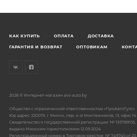
КАК КУПИТЬ
ОПЛАТА
ДОСТАВКА
ГАРАНТИЯ И ВОЗВРАТ
ОПТОВИКАМ
КОНТ
2026 © Интернет-магазин avs-auto.by
Общество с ограниченной ответственностью «ПроАвтоТулс»
Юр.адрес: 220019, г. Минск, пер. 4-й Монтажников, 13, офис 14
Свидетельство о государственной регистрации: № 193789155,
выдано Минским горисполкомом 12.09.2024
Регистрационный номер в Торговом реестре: № 749745 от 23.