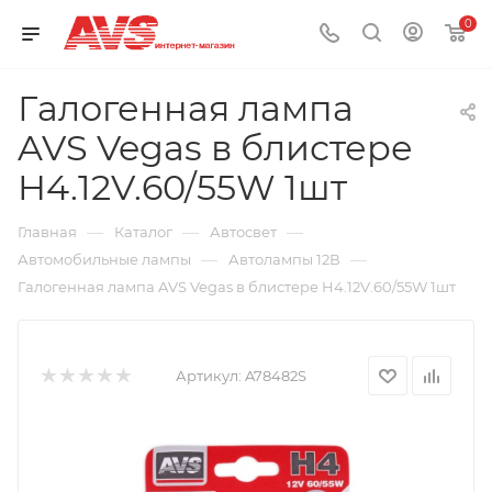
0
Галогенная лампа
AVS Vegas в блистере
H4.12V.60/55W 1шт
—
—
—
Главная
Каталог
Автосвет
—
—
Автомобильные лампы
Автолампы 12В
Галогенная лампа AVS Vegas в блистере H4.12V.60/55W 1шт
Артикул:
A78482S