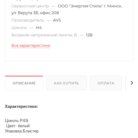
Сервисный центр
—
ООО "Энергия Стиль" г. Минск,
ул. Берута 3Б, офис 208
Производитель
—
AVS
Цоколь
—
H4
Входное напряжение лампы, В
—
12В
Все характеристики
ОПИСАНИЕ
КАК КУПИТЬ
ОПЛАТА
Д
Характеристики:
Цоколь:P43t
Цвет: белый
Упаковка:Блистер