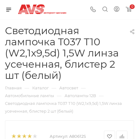
0
Светодиодная
лампочка T037 Т10
(W2,1x9,5d) 1,5W линза
усеченная, блистер 2
шт (белый)
—
—
—
Главная
Каталог
Автосвет
—
—
Автомобильные лампы
Автолампы 12В
Светодиодная лампочка T037 Т10 (W2,1x9,5d) 1,5W линза
усеченная, блистер 2 шт (белый)
Артикул:
A80612S