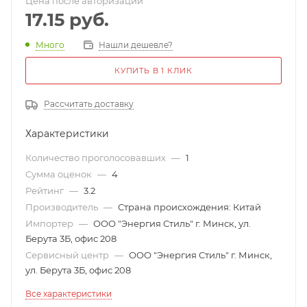
Цена после авторизации
17.15
руб.
Много
Нашли дешевле?
КУПИТЬ В 1 КЛИК
Рассчитать доставку
Характеристики
Количество проголосовавших
—
1
Сумма оценок
—
4
Рейтинг
—
3.2
Производитель
—
Страна происхождения: Китай
Импортер
—
ООО "Энергия Стиль" г. Минск, ул.
Берута 3Б, офис 208
Сервисный центр
—
ООО "Энергия Стиль" г. Минск,
ул. Берута 3Б, офис 208
Все характеристики