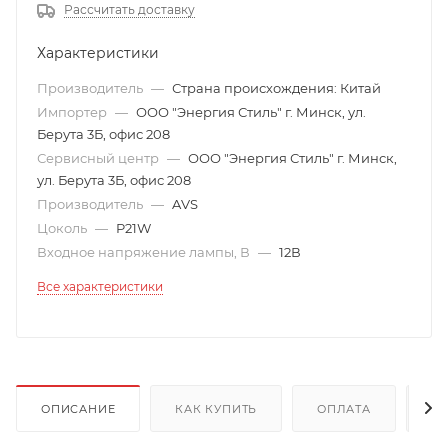
Рассчитать доставку
Характеристики
Производитель
—
Страна происхождения: Китай
Импортер
—
ООО "Энергия Стиль" г. Минск, ул.
Берута 3Б, офис 208
Сервисный центр
—
ООО "Энергия Стиль" г. Минск,
ул. Берута 3Б, офис 208
Производитель
—
AVS
Цоколь
—
P21W
Входное напряжение лампы, В
—
12В
Все характеристики
ОПИСАНИЕ
КАК КУПИТЬ
ОПЛАТА
Д