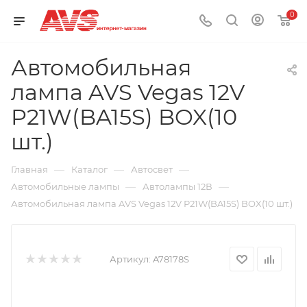
0
Автомобильная
лампа AVS Vegas 12V
P21W(BA15S) BOX(10
шт.)
—
—
—
Главная
Каталог
Автосвет
—
—
Автомобильные лампы
Автолампы 12В
Автомобильная лампа AVS Vegas 12V P21W(BA15S) BOX(10 шт.)
Артикул:
A78178S