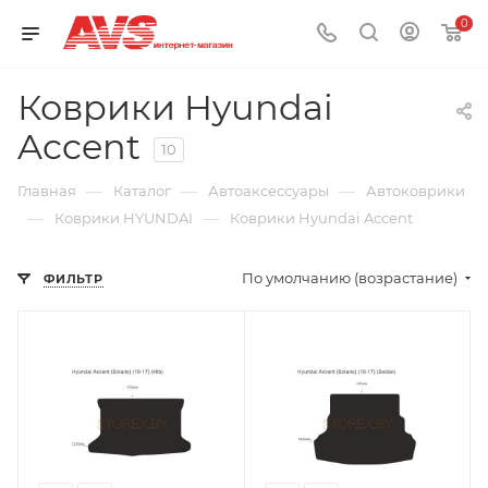
0
Коврики Hyundai
Accent
10
—
—
—
Главная
Каталог
Автоаксессуары
Автоковрики
—
—
Коврики HYUNDAI
Коврики Hyundai Accent
По умолчанию (возрастание)
ФИЛЬТР