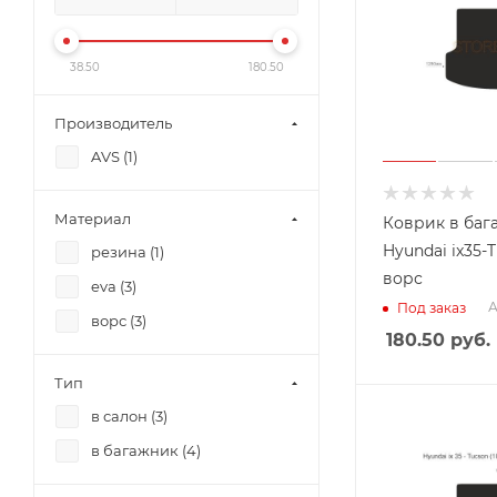
38.50
180.50
Производитель
AVS (
1
)
Материал
Коврик в баг
Hyundai ix35-T
резина (
1
)
ворс
eva (
3
)
А
Под заказ
ворс (
3
)
180.50
руб.
Тип
в салон (
3
)
в багажник (
4
)