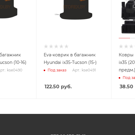
 багажник
Eva-коврик в багажник
Ковры 
ucson (10-16)
Hyundai ix35-Tucson (15-)
ix35 (20
предм.
рт.: kse0490
Арт.: kse0491
Под заказ
Под за
122.50
руб.
38.50