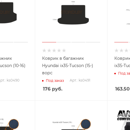
ажник
Коврик в багажник
Коврик
ucson (10-16)
Hyundai ix35-Tucson (15-)
ix35-Tu
ворс
Под за
рт.: ks0490
Арт.: ks0491
Под заказ
176
руб.
163.50