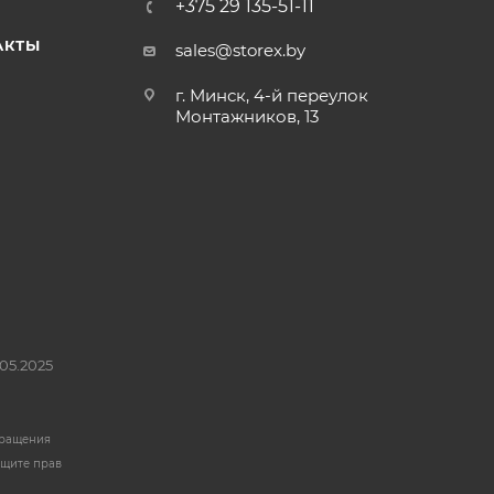
+375 29 135-51-11
АКТЫ
sales@storex.by
г. Минск, 4-й переулок
Монтажников, 13
05.2025
бращения
ащите прав