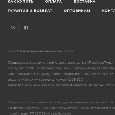
КАК КУПИТЬ
ОПЛАТА
ДОСТАВКА
ГАРАНТИЯ И ВОЗВРАТ
ОПТОВИКАМ
КОНТ
2026 © Интернет-магазин avs-auto.by
Общество с ограниченной ответственностью «ПроАвтоТулс»
Юр.адрес: 220019, г. Минск, пер. 4-й Монтажников, 13, офис 14
Свидетельство о государственной регистрации: № 193789155,
выдано Минским горисполкомом 12.09.2024
Регистрационный номер в Торговом реестре: № 749745 от 23.
Номер и адрес электронной почты лица, уполномоченного рассматривать о
покупателей о нарушении их прав, предусмотренных законодательством о з
потребителей: +375 29 135-51-11, sales@storex.by