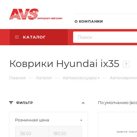
О КОМПАНИИ
КАТАЛОГ
Коврики Hyundai ix35
7
—
—
—
Главная
Каталог
Автоаксессуары
Автоковрик
По умолчанию (во
ФИЛЬТР
Розничная цена