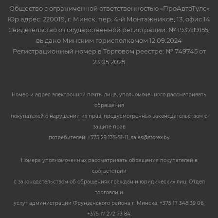
Общество с ограниченной ответственностью «ПроАвтоТулс»
Юр.адрес: 220019, г. Минск, пер. 4-й Монтажников, 13, офис 14
Свидетельство о государственной регистрации: № 193789155,
выдано Минским горисполкомом 12.09.2024
Регистрационный номер в Торговом реестре: № 749745 от
23.05.2025
Номер и адрес электронной почты лица, уполномоченного рассматривать
обращения
покупателей о нарушении их прав, предусмотренных законодательством о
защите прав
потребителей: +375 29 135-51-11, sales@storex.by
Номера уполномоченных рассматривать обращения покупателей в
соответствии
с законодательством об обращениях граждан и юридических лиц: Отдел
торговли и
услуг администрации Фрунзенского района г. Минска: +375 17 348 39 06,
+375 17 272 73 84.