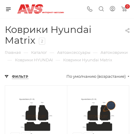
0
Коврики Hyundai
Matrix
2
—
—
—
Главная
Каталог
Автоаксессуары
Автоковрики
—
—
Коврики HYUNDAI
Коврики Hyundai Matrix
По умолчанию (возрастание)
ФИЛЬТР