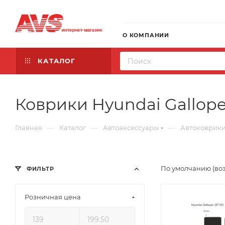
О КОМПАНИИ
КАТАЛОГ
Коврики Hyundai Gallope
—
—
—
Главная
Каталог
Автоаксессуары
Автоковрик
По умолчанию (во
ФИЛЬТР
Розничная цена