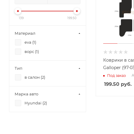
139
199.50
Материал
eva (
1
)
ворс (
1
)
Коврики в са
Galloper (97-0
Тип
А
Под заказ
в салон (
2
)
199.50
руб.
Марка авто
Hyundai (
2
)