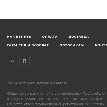
КАК КУПИТЬ
ОПЛАТА
ДОСТАВКА
ГАРАНТИЯ И ВОЗВРАТ
ОПТОВИКАМ
КОНТ
2026 © Интернет-магазин avs-auto.by
Общество с ограниченной ответственностью «ПроАвтоТулс»
Юр.адрес: 220019, г. Минск, пер. 4-й Монтажников, 13, офис 14
Свидетельство о государственной регистрации: № 193789155,