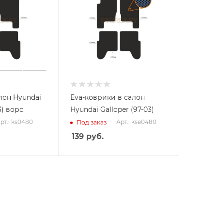
лон Hyundai
Eva-коврики в салон
3) ворс
Hyundai Galloper (97-03)
рт.: ks0480
Арт.: kse0480
Под заказ
139
руб.