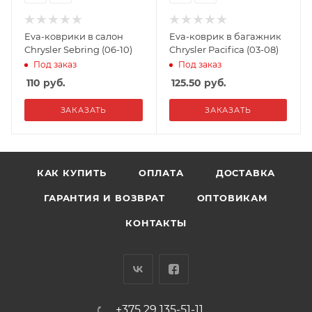
Eva-коврики в салон
Eva-коврик в багажник
Chrysler Sebring (06-10)
Chrysler Pacifica (03-08)
Под заказ
Под заказ
110
руб.
125.50
руб.
ЗАКАЗАТЬ
ЗАКАЗАТЬ
КАК КУПИТЬ
ОПЛАТА
ДОСТАВКА
ГАРАНТИЯ И ВОЗВРАТ
ОПТОВИКАМ
КОНТАКТЫ
+375 29 135-51-11