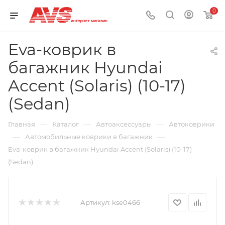
0
Eva-коврик в
багажник Hyundai
Accent (Solaris) (10-17)
(Sedan)
—
—
—
Главная
Каталог
Автоаксессуары
Автоковрики
—
—
Автомобильные коврики в багажник
Eva-коврик в багажник Hyundai Accent (Solaris) (10-17)
(Sedan)
Артикул:
kse0466