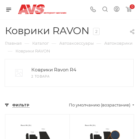
0
Коврики RAVON
2
—
—
—
Главная
Каталог
Автоаксессуары
Автоковрики
—
Коврики RAVON
Коврики Ravon R4
2 ТОВАРА
По умолчанию (возрастание)
ФИЛЬТР