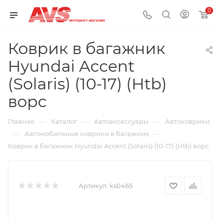
0
Коврик в багажник
Hyundai Accent
(Solaris) (10-17) (Htb)
ворс
—
—
—
Главная
Каталог
Автоаксессуары
Автоковрики
—
—
Автомобильные коврики в багажник
Коврик в багажник Hyundai Accent (Solaris) (10-17) (Htb) ворс
Артикул:
ks0465