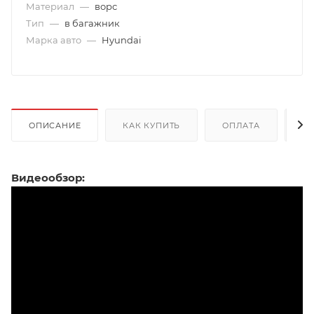
Материал
—
ворс
Тип
—
в багажник
Марка авто
—
Hyundai
ОПИСАНИЕ
КАК КУПИТЬ
ОПЛАТА
Д
Видеообзор: