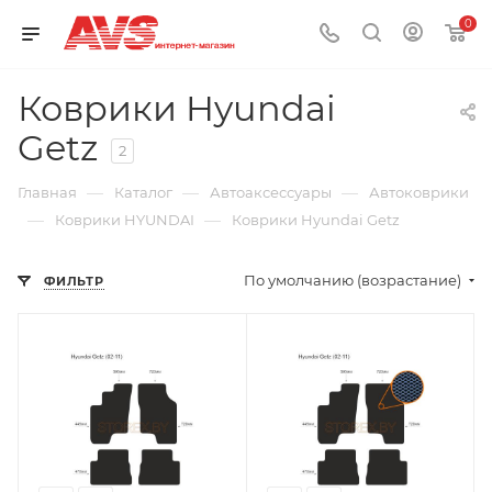
0
Коврики Hyundai
Getz
2
—
—
—
Главная
Каталог
Автоаксессуары
Автоковрики
—
—
Коврики HYUNDAI
Коврики Hyundai Getz
По умолчанию (возрастание)
ФИЛЬТР