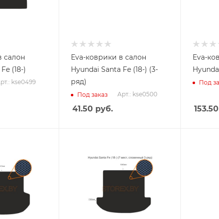
в салон
Eva-коврики в салон
Eva-ко
Fe (18-)
Hyundai Santa Fe (18-) (3-
Hyundai
ряд)
рт.: kse0499
Под за
Арт.: kse0500
Под заказ
41.50
руб.
153.50