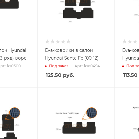
лон Hyundai
Eva-коврики в салон
Eva-ко
 (3-ряд) ворс
Hyundai Santa Fe (00-12)
Hyundai
рт.: ks0500
Арт.: kse0494
Под заказ
Под за
125.50
руб.
113.50