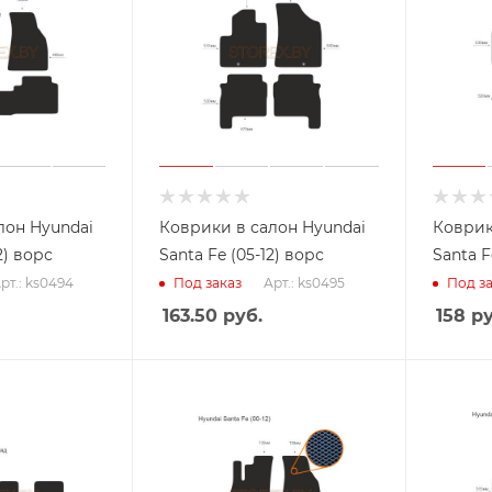
лон Hyundai
Коврики в салон Hyundai
Коврик
2) ворс
Santa Fe (05-12) ворс
Santa F
рт.: ks0494
Арт.: ks0495
Под заказ
Под за
163.50
руб.
158
ру