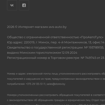
2026 © Интернет-магазин avs-auto.by
Общество с ограниченной ответственностью «ПроАвтоТулс»
Юр.адрес: 220019, г. Минск, пер. 4-й Монтажников, 13, офис 14
Свидетельство о государственной регистрации: № 193789155,
выдано Минским горисполкомом 12.09.2024
Регистрационный номер в Торговом реестре: № 749745 от 23.
Номер и адрес электронной почты лица, уполномоченного рассматривать о
покупателей о нарушении их прав, предусмотренных законодательством о з
потребителей: +375 29 135-51-11, sales@storex.by
Номера уполномоченных рассматривать обращения покупателей в соответс
с законодательством об обращениях граждан и юридических лиц: Отдел тор