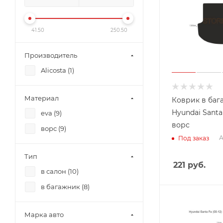
41.50
250.50
Производитель
Alicosta (
1
)
Материал
Коврик в баг
Hyundai Santa 
eva (
9
)
ворс
ворс (
9
)
А
Под заказ
Тип
221
руб.
в салон (
10
)
в багажник (
8
)
Марка авто