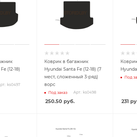
ажник
Коврик в багажник
Коврик
Fe (12-18)
Hyundai Santa Fe (12-18) (7
Hyundai
мест, сложенный 3-ряд)
Под за
ворс
рт.: ks0497
Арт.: ks0498
Под заказ
250.50
руб.
231
ру