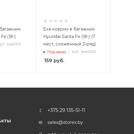
 багажник
Eva-коврик в багажник
Fe (18-)
Hyundai Santa Fe (18-) (7
мест, сложенный 3-ряд)
рт.: kse0501
Арт.: kse0502
Под заказ
159
руб.
+375 29 135-51-11
АКТЫ
sales@storex.by