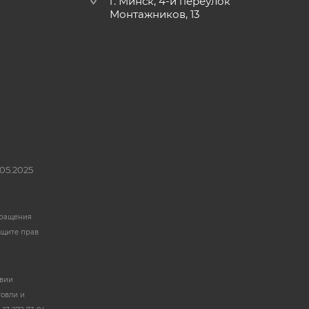
г. Минск, 4-й переулок
Монтажников, 13
05.2025
бращения
ащите прав
твии
говли и