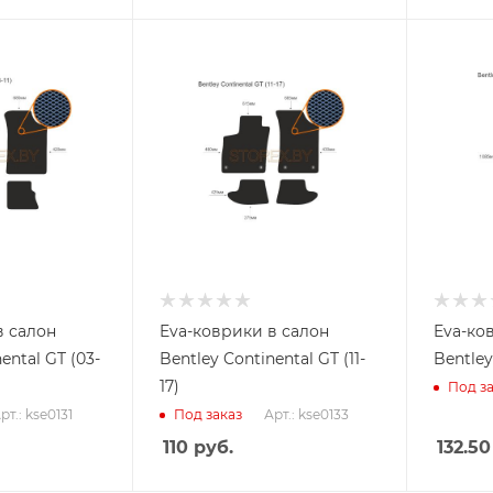
в салон
Eva-коврики в салон
Eva-ко
ental GT (03-
Bentley Continental GT (11-
Bentley
17)
Под за
рт.: kse0131
Арт.: kse0133
Под заказ
110
руб.
132.50