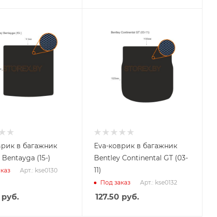
врик в багажник
Eva-коврик в багажник
 Bentayga (15-)
Bentley Continental GT (03-
11)
Арт.: kse0130
каз
Арт.: kse0132
Под заказ
руб.
127.50
руб.