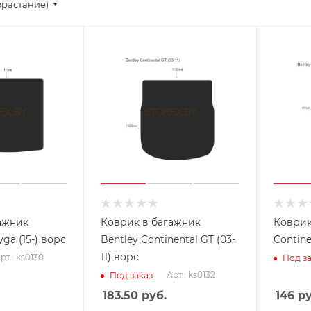
зрастание)
ажник
Коврик в багажник
Коврик
ga (15-) ворс
Bentley Continental GT (03-
Contine
11) ворс
рт.: ks0130
Под за
Арт.: ks0132
Под заказ
183.50
руб.
146
ру