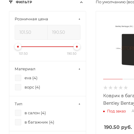
По умолчанию (во
ФИЛЬТР
Розничная цена
101.50
190.50
Материал
eva (
4
)
ворс (
4
)
Коврик в баг
Bentley Bentay
Тип
А
Под заказ
в салон (
4
)
в багажник (
4
)
190.50
руб.