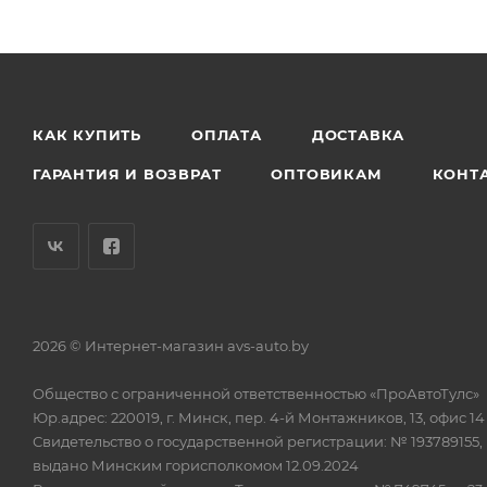
КАК КУПИТЬ
ОПЛАТА
ДОСТАВКА
ГАРАНТИЯ И ВОЗВРАТ
ОПТОВИКАМ
КОНТ
2026 © Интернет-магазин avs-auto.by
Общество с ограниченной ответственностью «ПроАвтоТулс»
Юр.адрес: 220019, г. Минск, пер. 4-й Монтажников, 13, офис 14
Свидетельство о государственной регистрации: № 193789155,
выдано Минским горисполкомом 12.09.2024