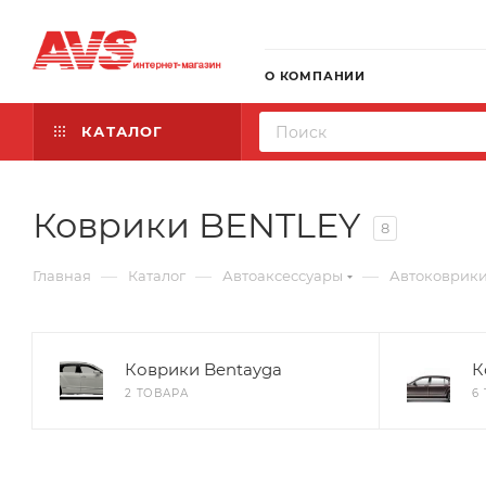
О КОМПАНИИ
КАТАЛОГ
Коврики BENTLEY
8
—
—
—
Главная
Каталог
Автоаксессуары
Автоковрик
Коврики Bentayga
К
2 ТОВАРА
6