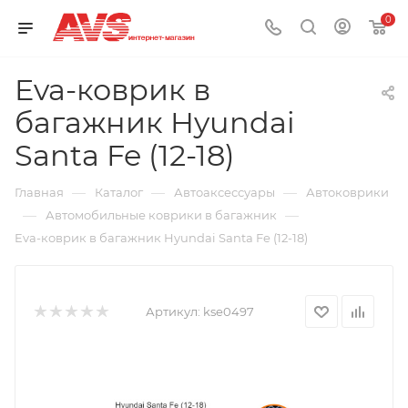
0
Eva-коврик в
багажник Hyundai
Santa Fe (12-18)
—
—
—
Главная
Каталог
Автоаксессуары
Автоковрики
—
—
Автомобильные коврики в багажник
Eva-коврик в багажник Hyundai Santa Fe (12-18)
Артикул:
kse0497