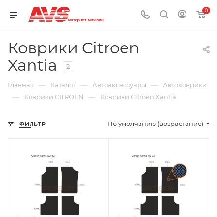
0
Коврики Citroen
Xantia
2
—
—
—
Главная
Каталог
Автоаксессуары
Автоковрики
—
—
Коврики CITROEN
Коврики Citroen Xantia
По умолчанию (возрастание)
ФИЛЬТР