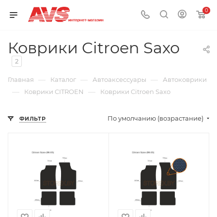
0
Коврики Citroen Saxo
2
—
—
—
Главная
Каталог
Автоаксессуары
Автоковрики
—
—
Коврики CITROEN
Коврики Citroen Saxo
По умолчанию (возрастание)
ФИЛЬТР