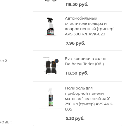
118.50
руб.
Автомобильный
очиститель велюра и
ковров пенный (триггер)
AVS 500 мл. AVK-020
7.96
руб.
Eva-коврики в салон
бой
Daihatsu Terios (06-)
113.50
руб.
Полироль для
приборной панели
матовая "зеленый чай"
250 мл.(тригер) AVS AVK-
605
5.32
руб.
новы;