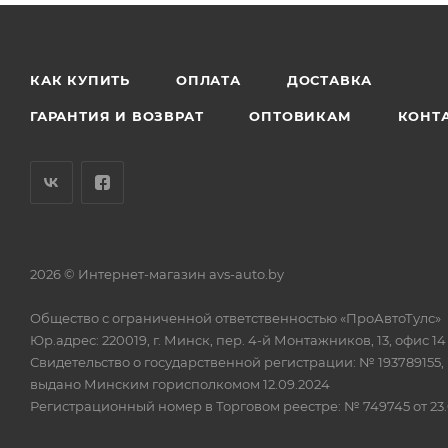
КАК КУПИТЬ
ОПЛАТА
ДОСТАВКА
ГАРАНТИЯ И ВОЗВРАТ
ОПТОВИКАМ
КОНТ
2026 © Интернет-магазин avs-auto.by
Общество с ограниченной ответственностью «ПроАвтоТулс»
Юр.адрес: 220019, г. Минск, пер. 4-й Монтажников, 13, офис 14
Свидетельство о государственной регистрации: № 193789155,
выдано Минским горисполкомом 12.09.2024
Регистрационный номер в Торговом реестре: № 749745 от 23.