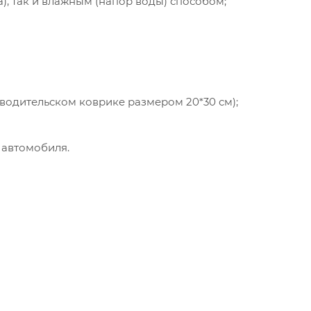
а), так и влажным (напор воды) способом;
 водительском коврике размером 20*30 см);
 автомобиля.