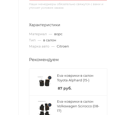
Наши менеджеры обязательно свяжутся с вами и
уточнят условия заказа
Характеристики
Материал
—
ворс
Тип
—
в салон
Марка авто
—
Citroen
Рекомендуем
Eva-коврики в салон
Toyota Alphard (15-)
87
руб.
Eva-коврики в салон
Volkswagen Scirocco (08-
17)