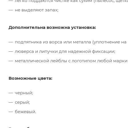
легко поддаются чистке как сухим (пылесос, щётк
не выделяют запах;
Дополнительна возможна установка:
подпятника из ворса или металла (уплотнение на
люверса и липучки для надежной фиксации;
металлической лейблы с логотипом любой марки
Возможные цвета:
черный;
серый;
бежевый.