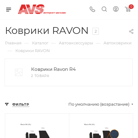
0
Коврики RAVON
2
—
—
—
Главная
Каталог
Автоаксессуары
Автоковрики
—
Коврики RAVON
Коврики Ravon R4
2 ТОВАРА
По умолчанию (возрастание)
ФИЛЬТР