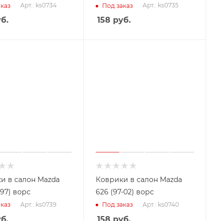
Арт.: ks0734
Арт.: ks0735
каз
Под заказ
б.
158
руб.
и в салон Mazda
Коврики в салон Mazda
-97) ворс
626 (97-02) ворс
Арт.: ks0739
Арт.: ks0740
каз
Под заказ
б.
158
руб.