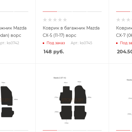
ажник Mazda
Коврик в багажник Mazda
Коврик
edan) ворс
CX-5 (11-17) ворс
CX-7 (0
рт.: ks0742
Арт.: ks0745
Под заказ
Под за
148
руб.
204.5