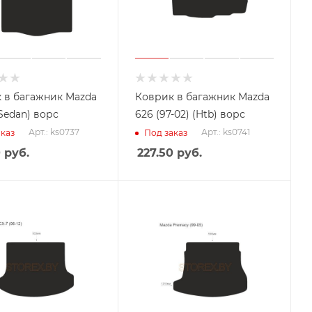
 в багажник Mazda
Коврик в багажник Mazda
 (Sedan) ворс
626 (97-02) (Htb) ворс
Арт.: ks0737
Арт.: ks0741
каз
Под заказ
0
руб.
227.50
руб.