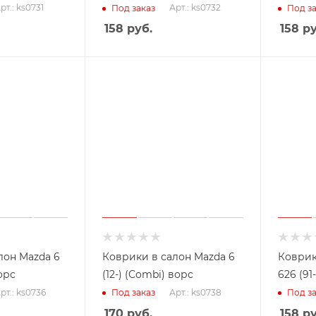
рт.: ks0731
Арт.: ks0732
Под заказ
Под за
158
руб.
158
ру
лон Mazda 6
Коврики в салон Mazda 6
Коврик
ворс
(12-) (Combi) ворс
626 (91
рт.: ks0736
Арт.: ks0738
Под заказ
Под за
170
руб.
158
ру