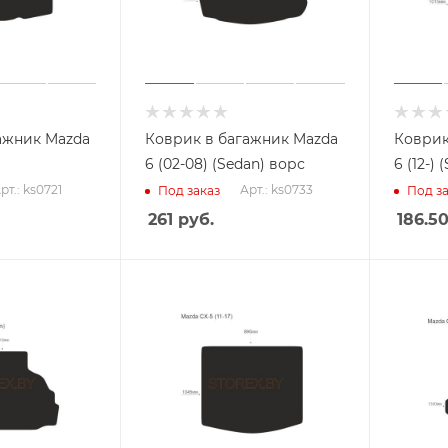
ажник Mazda
Коврик в багажник Mazda
Коврик
6 (02-08) (Sedan) ворс
6 (12-)
рт.: ks0721
Арт.: ks0733
Под заказ
Под за
261
руб.
186.5