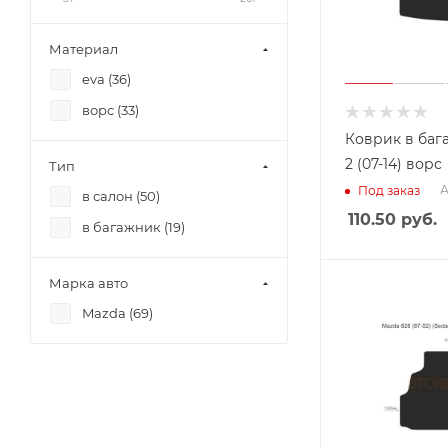
Материал
eva (
36
)
ворс (
33
)
Коврик в баг
2 (07-14) ворс
Тип
А
Под заказ
в салон (
50
)
110.50
руб.
в багажник (
19
)
Марка авто
Mazda (
69
)