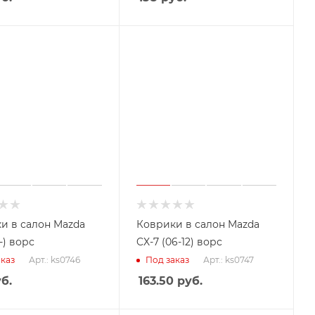
и в салон Mazda
Коврики в салон Mazda
7-) ворс
CX-7 (06-12) ворс
Арт.: ks0746
Арт.: ks0747
каз
Под заказ
б.
163.50
руб.