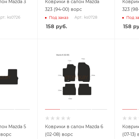
лон Mazda 3
Коврики в салон Mazda
Коврик
323 (94-00) ворс
323 (98
рт.: ks0726
Арт.: ks0728
Под заказ
Под за
158
руб.
158
ру
лон Mazda 5
Коврики в салон Mazda 6
Коврик
) ворс
(02-08) ворс
(07-13)