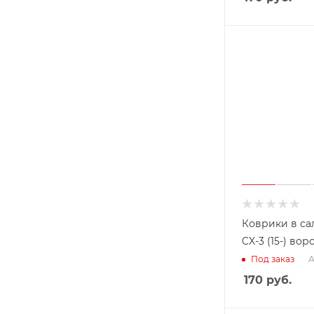
Коврики в са
CX-3 (15-) вор
А
Под заказ
170
руб.