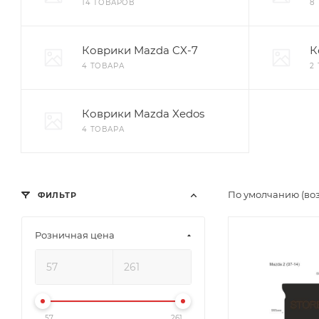
14 ТОВАРОВ
8
Коврики Mazda CX-7
К
4 ТОВАРА
2
Коврики Mazda Xedos
4 ТОВАРА
По умолчанию (во
ФИЛЬТР
Розничная цена
57
261