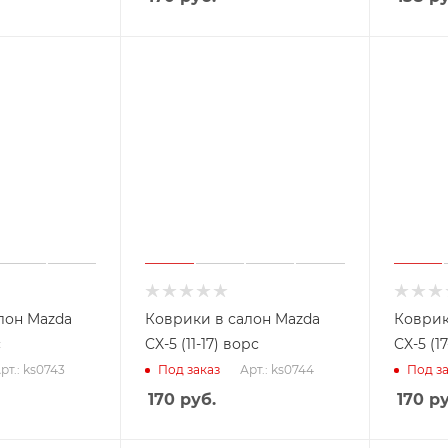
лон Mazda
Коврики в салон Mazda
Коврик
с
CX-5 (11-17) ворс
CX-5 (1
рт.: ks0743
Арт.: ks0744
Под заказ
Под за
170
руб.
170
ру