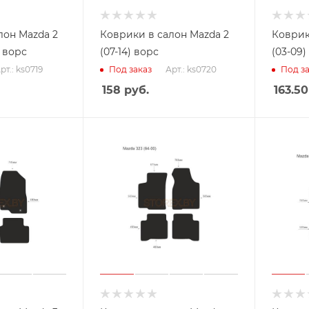
лон Mazda 2
Коврики в салон Mazda 2
Коврик
) ворс
(07-14) ворс
(03-09)
рт.: ks0719
Арт.: ks0720
Под заказ
Под за
158
руб.
163.50