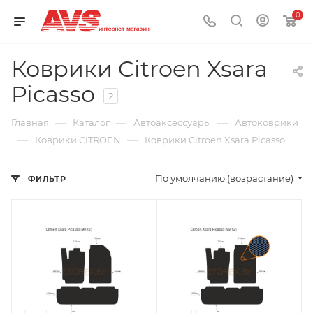
0
Коврики Citroen Xsara
Picasso
2
—
—
—
Главная
Каталог
Автоаксессуары
Автоковрики
—
—
Коврики CITROEN
Коврики Citroen Xsara Picasso
По умолчанию (возрастание)
ФИЛЬТР