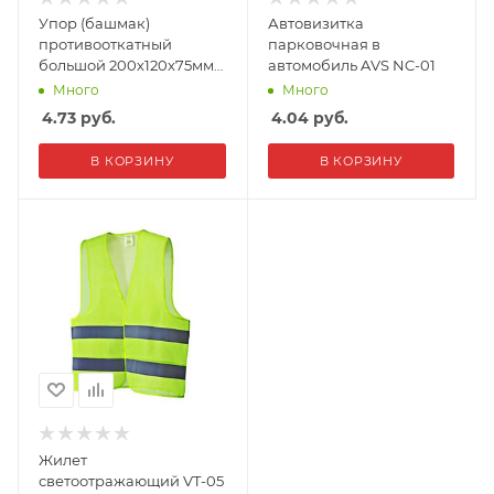
Упор (башмак)
Автовизитка
противооткатный
парковочная в
большой 200х120х75мм
автомобиль AVS NC-01
AVS SM-02
Много
Много
4.73
руб.
4.04
руб.
В КОРЗИНУ
В КОРЗИНУ
Жилет
светоотражающий VT-05