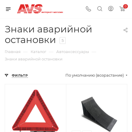
0
Знаки аварийной
остановки
5
—
—
—
Главная
Каталог
Автоаксессуары
Знаки аварийной остановки
По умолчанию (возрастание)
ФИЛЬТР