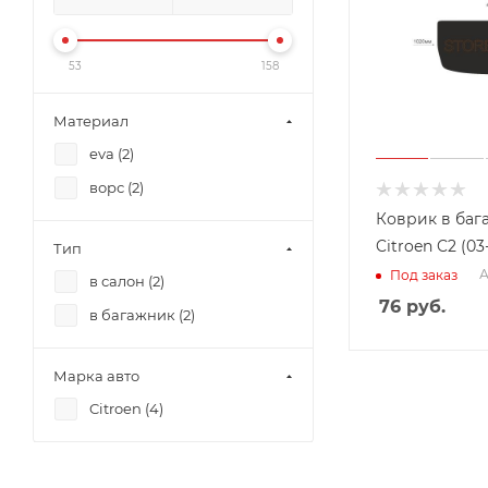
53
158
Материал
eva (
2
)
ворс (
2
)
Коврик в баг
Citroen C2 (03
Тип
А
Под заказ
в салон (
2
)
76
руб.
в багажник (
2
)
Марка авто
Citroen (
4
)