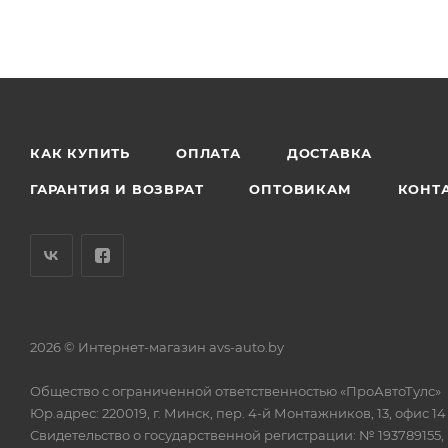
КАК КУПИТЬ
ОПЛАТА
ДОСТАВКА
ГАРАНТИЯ И ВОЗВРАТ
ОПТОВИКАМ
КОНТ
2026 © Интернет-магазин avs-auto.by
Общество с ограниченной ответственностью «ПроАвтоТулс»
Юр.адрес: 220019, г. Минск, пер. 4-й Монтажников, 13, офис 14
Свидетельство о государственной регистрации: № 193789155,