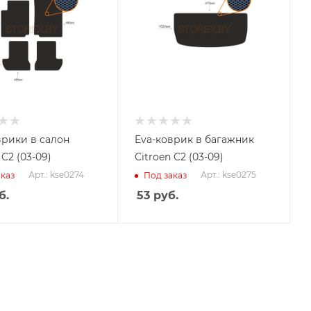
врики в салон
Eva-коврик в багажник
 C2 (03-09)
Citroen C2 (03-09)
Арт.: kse0274
Арт.: kse0275
каз
Под заказ
б.
53
руб.