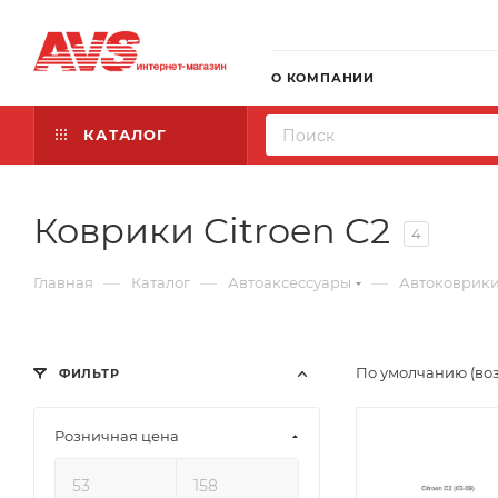
О КОМПАНИИ
КАТАЛОГ
Коврики Citroen C2
4
—
—
—
Главная
Каталог
Автоаксессуары
Автоковрик
По умолчанию (во
ФИЛЬТР
Розничная цена