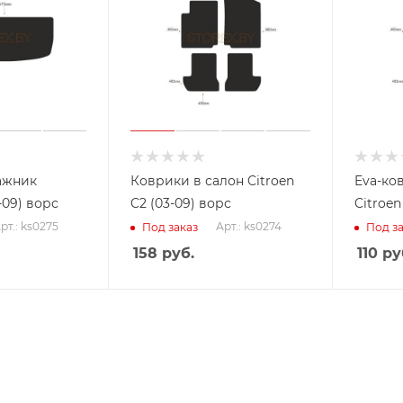
ажник
Коврики в салон Citroen
Eva-ко
-09) ворс
C2 (03-09) ворс
Citroen
рт.: ks0275
Арт.: ks0274
Под заказ
Под за
158
руб.
110
ру