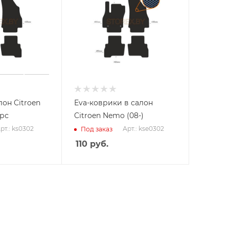
он Citroen
Eva-коврики в салон
орс
Citroen Nemo (08-)
рт.: ks0302
Арт.: kse0302
Под заказ
110
руб.