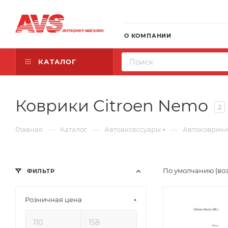
О КОМПАНИИ
КАТАЛОГ
Коврики Citroen Nemo
2
—
—
—
Главная
Каталог
Автоаксессуары
Автоковрик
По умолчанию (во
ФИЛЬТР
Розничная цена