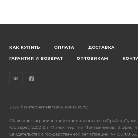
КАК КУПИТЬ
ОПЛАТА
ДОСТАВКА
ГАРАНТИЯ И ВОЗВРАТ
ОПТОВИКАМ
КОНТ
2026 © Интернет-магазин avs-auto.by
Общество с ограниченной ответственностью «ПроАвтоТулс»
Юр.адрес: 220019, г. Минск, пер. 4-й Монтажников, 13, офис 14
Свидетельство о государственной регистрации: № 193789155,