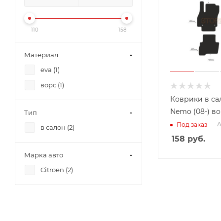
110
158
Материал
eva (
1
)
ворс (
1
)
Коврики в сал
Nemo (08-) в
Тип
А
Под заказ
в салон (
2
)
158
руб.
Марка авто
Citroen (
2
)