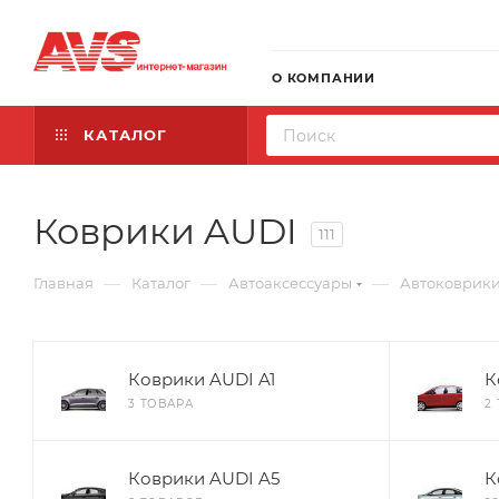
О КОМПАНИИ
КАТАЛОГ
Коврики AUDI
111
—
—
—
Главная
Каталог
Автоаксессуары
Автоковрик
Коврики AUDI A1
К
3 ТОВАРА
2
Коврики AUDI A5
К