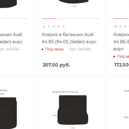
ажник Audi
Коврик в багажник Audi
Коврик
(Sedan) ворс
A4 B5 (94-01) (Sedan) ворс
A4 B6-B
ворс
рт.: ks0084
Арт.: ks0086
Под заказ
Под за
207.50
руб.
172.50