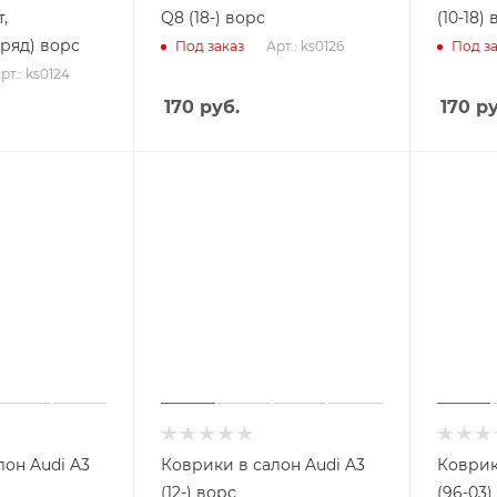
т,
Q8 (18-) ворс
(10-18)
ряд) ворс
Арт.: ks0126
Под заказ
Под за
рт.: ks0124
170
руб.
170
ру
лон Audi A3
Коврики в салон Audi A3
Коврик
(12-) ворс
(96-03)