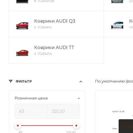
8 ТОВАРОВ
2
Коврики AUDI Q3
К
2 ТОВАРА
1
Коврики AUDI TT
4 ТОВАРА
По умолчанию (во
ФИЛЬТР
Розничная цена
63
225.50