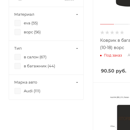
Материал
eva (
55
)
ворс (
56
)
Коврик в бага
(10-18) ворс
Тип
А
Под заказ
в салон (
67
)
в багажник (
44
)
90.50
руб.
Марка авто
Audi (
111
)