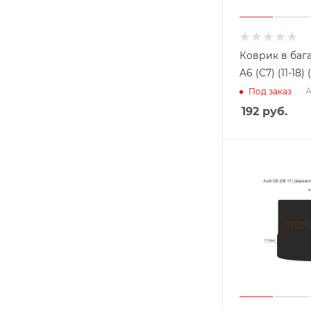
Коврик в баг
A6 (C7) (11-18
А
Под заказ
192
руб.