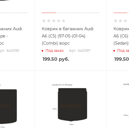
ажник Audi
Коврик в багажник Audi
Коврик
pe -
A6 (C5) (97-01)-(01-04)
A6 (C6) 
рс
(Combi) ворс
(Sedan)
рт.: ks0090
Арт.: ks0097
Под заказ
Под за
199.50
руб.
199.50