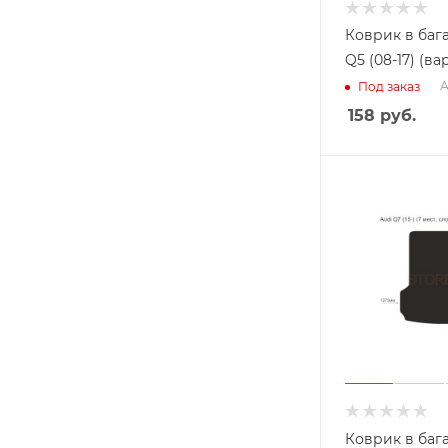
Коврик в баг
Q5 (08-17) (ва
А
Под заказ
158
руб.
Коврик в баг