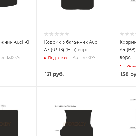
жник Audi A1
Коврик в багажник Audi
Коврик
A3 (03-13) (Htb) ворс
A4 (B8)
ворс
рт.: ks0074
Арт.: ks0077
Под заказ
Под за
121
руб.
158
ру