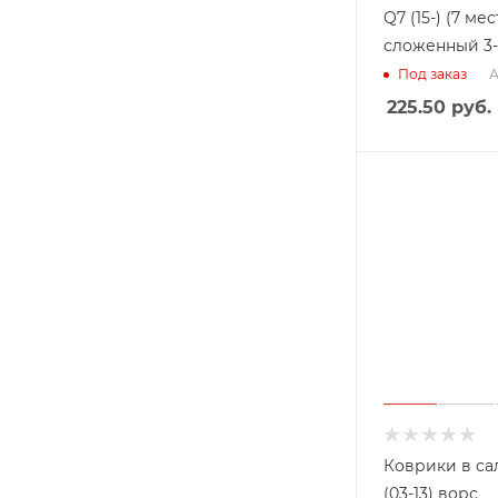
Q7 (15-) (7 мес
сложенный 3-
А
Под заказ
225.50
руб.
Коврики в са
(03-13) ворс