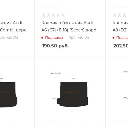
ажник Audi
Коврик в багажник Audi
Коврик
) (Combi) ворс
A6 (C7) (11-18) (Sedan) ворс
A8 (D2)
рт.: ks0103
Арт.: ks0104
Под заказ
Под за
190.50
руб.
202.5