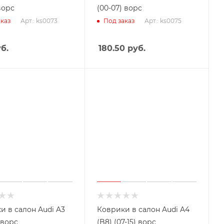
 ворс
(00-07) ворс
Арт.: ks0073
Арт.: ks0075
каз
Под заказ
б.
180.50
руб.
и в салон Audi A3
Коврики в салон Audi A4
 ворс
(B8) (07-15) ворс