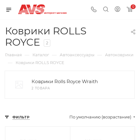
0
Коврики ROLLS
ROYCE
2
—
—
—
Главная
Каталог
Автоаксессуары
Автоковрики
—
Коврики ROLLS ROYCE
Коврики Rolls Royce Wraith
2 ТОВАРА
По умолчанию (возрастание)
ФИЛЬТР