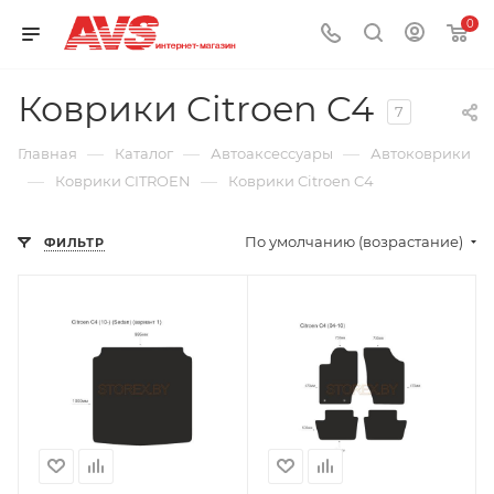
0
Коврики Citroen C4
7
—
—
—
Главная
Каталог
Автоаксессуары
Автоковрики
—
—
Коврики CITROEN
Коврики Citroen C4
По умолчанию (возрастание)
ФИЛЬТР