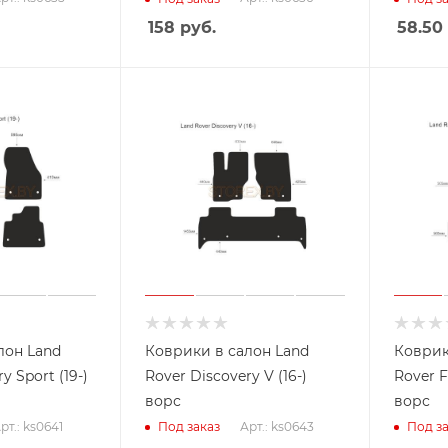
158
руб.
58.50
лон Land
Коврики в салон Land
Коврик
y Sport (19-)
Rover Discovery V (16-)
Rover F
ворс
ворс
рт.: ks0641
Арт.: ks0643
Под заказ
Под за