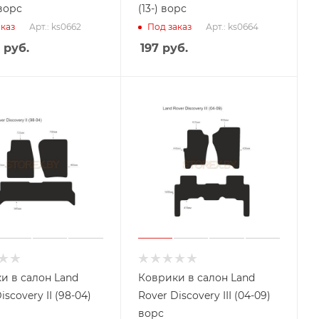
 ворс
(13-) ворс
Арт.: ks0662
Арт.: ks0664
каз
Под заказ
руб.
197
руб.
и в салон Land
Коврики в салон Land
iscovery II (98-04)
Rover Discovery III (04-09)
ворс