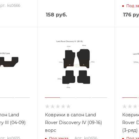
рт.: ks0666
Под за
158
руб.
176
ру
лон Land
Коврики в салон Land
Коврик
y III (04-09)
Rover Discovery IV (09-16)
Rover Disc
ворс
(3-ряд)
рт.: ks0635
Арт.: ks0636
Под заказ
Под за