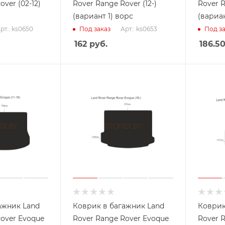
over (02-12)
Rover Range Rover (12-)
Rover R
(вариант 1) ворс
(вариан
рт.: ks0650
Арт.: ks0653
Под заказ
Под за
162
руб.
186.5
ажник Land
Коврик в багажник Land
Коврик
Rover Evoque
Rover Range Rover Evoque
Rover R