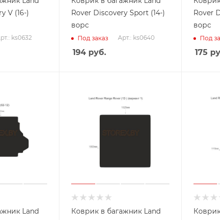
ажник Land
Коврик в багажник Land
Коврик
y V (16-)
Rover Discovery Sport (14-)
Rover D
ворс
ворс
рт.: ks0632
Арт.: ks0640
Под заказ
Под за
194
руб.
175
ру
ажник Land
Коврик в багажник Land
Коврик