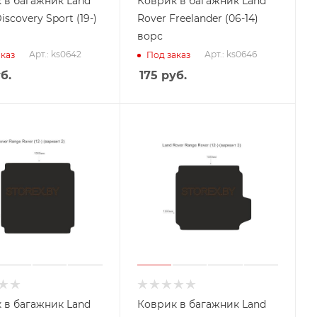
 в багажник Land
Коврик в багажник Land
iscovery Sport (19-)
Rover Freelander (06-14)
ворс
Арт.: ks0642
Арт.: ks0646
каз
Под заказ
б.
175
руб.
 в багажник Land
Коврик в багажник Land