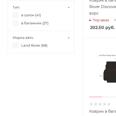
Коврик в баг
Rover Discover
Тип
ворс
в салон (
41
)
А
Под заказ
в багажник (
27
)
202.50
руб.
Марка авто
Land Rover (
68
)
Коврик в баг