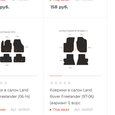
руб.
158
руб.
и в салон Land
Коврики в салон Land
reelander (06-14)
Rover Freelander (97-06)
(вариант 1) ворс
Арт.: ks0645
Арт.: ks0647
каз
Под заказ