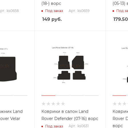
(18-) ворс
(05-13)
рт.: ks0658
Арт.: ks0659
Под заказ
Под за
149
руб.
179.50
ажник Land
Коврики в салон Land
Коврик
over Velar
Rover Defender (07-16) ворс
Rover D
ворс
Арт.: ks0631
Под заказ