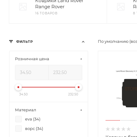
Коврики Land Rover
К
Range Rover
R
16 ТОВАРОВ
8
По умолчанию (во
ФИЛЬТР
Розничная цена
34.50
232.50
Материал
eva (
34
)
ворс (
34
)