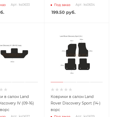
Арт.: ks0633
Арт.: ks0634
каз
Под заказ
б.
199.50
руб.
и в салон Land
Коврики в салон Land
overy IV (09-16)
Rover Discovery Sport (14-)
 ворс
ворс
Арт.: ks0637
Арт.: ks0639
каз
Под заказ