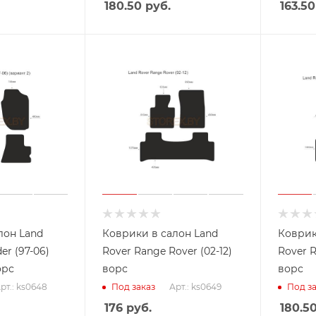
180.50
руб.
163.50
лон Land
Коврики в салон Land
Коврик
er (97-06)
Rover Range Rover (02-12)
Rover R
орс
ворс
ворс
рт.: ks0648
Арт.: ks0649
Под заказ
Под за
176
руб.
180.5